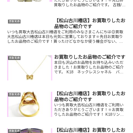
ただきありがとうございます！🔆先日お
買取りしたお品物のご紹介です。 古銭/ル
イヴィトン ドーヴィル/シート切手お家
で眠っているお品物はございませんか？
ぜひ買取大吉松山古川椿店にお査定させ
【松山古川椿店】お買取りしたお
買取実績
てください！💫皆様...
品物のご紹介です
いつも買取大吉松山古川椿店をご利用のみなさまこんにちは😊買取
大吉松山古川椿店は本日も元気に営業しております🔆先日お買取り
したお品物のご紹介です！貰ったけどなかなか使う機会がない、そ
んなお品物があれば是非お持ち込みください！丁寧に一点一点査
定...
お買取りしたお品物のご紹介です
買取実績
本日も沢山のお品物をお持ち込みいただ
きました！お買取りしたお品物のご紹介
です。 K18 ネックレスシャネル バッ
グスマートフォンお家に使っていないお
品物があれば是非！本日はあいにくの雨
ですが、元気に営業中です！そんなお品
物があれば是非お持ち...
【松山古川椿店】お買取りしたお
買取実績
品物のご紹介です
いつも買取大吉松山古川椿店をご利用い
ただきありがとうございます！🔆お買取
りしたお品物のご紹介です！ K18リン
グ SEIKOクレドール
全国百貨店共通商品券家で眠っているお
品物はございませんか？そのお品物ぜ
【松山古川椿店】お買取りしたお
買取実績