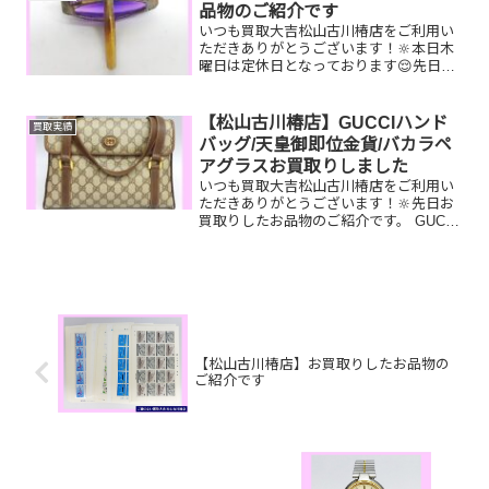
ひ！買取大吉松山古川...
品物のご紹介です
いつも買取大吉松山古川椿店をご利用い
ただきありがとうございます！🔆本日木
曜日は定休日となっております😌先日お
買取りしたお品物のご紹介です！ K18リ
ング ティファニー腕時
計 古銭家で眠っているお品物はござ
【松山古川椿店】GUCCIハンド
買取実績
いませんか？そのお品物ぜ...
バッグ/天皇御即位金貨/バカラペ
アグラスお買取りしました
いつも買取大吉松山古川椿店をご利用い
ただきありがとうございます！🔆先日お
買取りしたお品物のご紹介です。 GUCCI
ハンドバッグ/天皇御即位金貨/バカラペ
アグラスお家で眠っているお品物はござ
いませんか？ぜひ買取大吉松山古川椿店
にお査定させてく...
【松山古川椿店】お買取りしたお品物の
ご紹介です