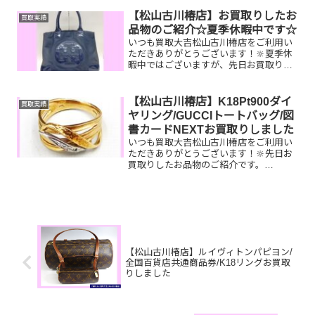
【松山古川椿店】お買取りしたお
買取実績
品物のご紹介☆夏季休暇中です☆
いつも買取大吉松山古川椿店をご利用い
ただきありがとうございます！🔆夏季休
暇中ではございますが、先日お買取りし
たお品物のご紹介です！ トリーバーチバ
ッグ 銀杯 JCBギ
フトカードお家で眠っているお品物はご
【松山古川椿店】K18Pt900ダイ
買取実績
ざいませんか？そのお...
ヤリング/GUCCIトートバッグ/図
書カードNEXTお買取りしました
いつも買取大吉松山古川椿店をご利用い
ただきありがとうございます！🔆先日お
買取りしたお品物のご紹介です。
K18Pt900ダイヤリング/GUCCIトートバ
ッグ/図書カードNEXTお家で眠っている
お品物はございませんか？ぜひ買取大吉
松山古川椿店...
【松山古川椿店】ルイヴィトンパピヨン/
全国百貨店共通商品券/K18リングお買取
りしました