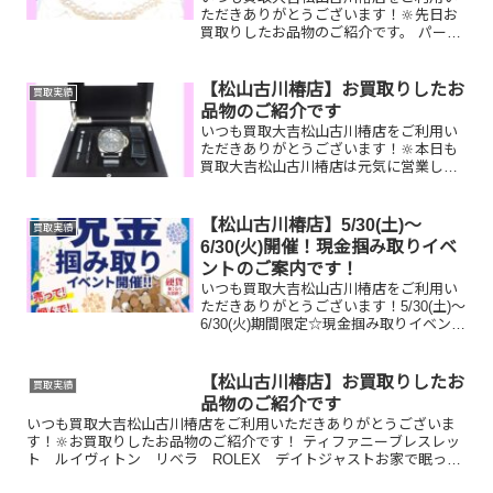
ただきありがとうございます！🔆先日お
買取りしたお品物のご紹介です。 パール
ネックレス/ルミノックス時計/スマート
フォンお家で眠っているお品物はござい
ませんか？ぜひ買取大吉松山古川椿店に
【松山古川椿店】お買取りしたお
買取実績
お査定させてください...
品物のご紹介です
いつも買取大吉松山古川椿店をご利用い
ただきありがとうございます！🔆本日も
買取大吉松山古川椿店は元気に営業して
おります🤗お買取りしたお品物のご紹介
です！ オフィチーネパネライ ルミノー
ルサブマーシブル／PRADA トートバッ
【松山古川椿店】5/30(土)～
買取実績
グ／K18リングお...
6/30(火)開催！現金掴み取りイベ
ントのご案内です！
いつも買取大吉松山古川椿店をご利用い
ただきありがとうございます！5/30(土)～
6/30(火)期間限定☆現金掴み取りイベント
開催中です！🥰11,500円以上ご成約のお
客様限定でご参加いただけます😌(金券
類、テレカ、切手、古銭、現行銭両替は
【松山古川椿店】お買取りしたお
買取実績
対...
品物のご紹介です
いつも買取大吉松山古川椿店をご利用いただきありがとうございま
す！🔆お買取りしたお品物のご紹介です！ ティファニーブレスレッ
ト ルイヴィトン リベラ ROLEX デイトジャストお家で眠って
いるお品物はございませんか？そのお品物ぜひ！買取大吉松...