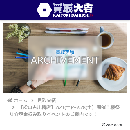
買取実績
ARCHIVEMENT
ホーム
買取実績
【松山古川椿店】2/21(土)～2/28(土）開催！椿祭
り☆現金掴み取りイベントのご案内です！
2026.02.25