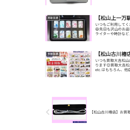
【松山上一万
買取実績
いつもご利用してく
😆先日も沢山のお
ライターや時計など
【松山古川椿
買取実績
いつも買取大吉松山
ります😌買取大吉
etc.はもちろん、
【松山古川椿店】お買