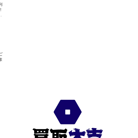
利
！
…
ご
ま