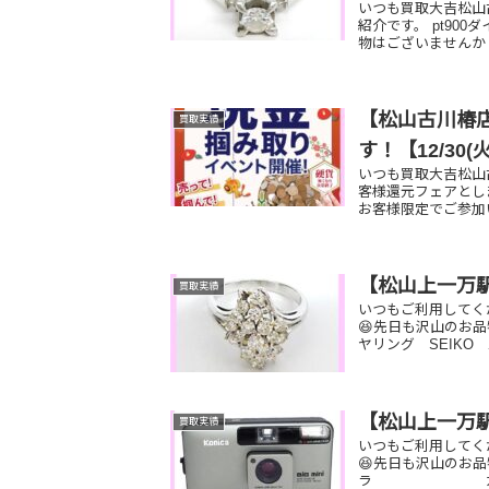
いつも買取大吉松山
紹介です。 pt900
物はございませんか？
【松山古川椿店
買取実績
す！【12/30(
いつも買取大吉松山古
客様還元フェアとしま
お客様限定でご参加い
【松山上一万
買取実績
いつもご利用してく
😆先日も沢山のお品
ヤリング SEIK
【松山上一万
買取実績
いつもご利用してく
😆先日も沢山のお
ラ カルティエ