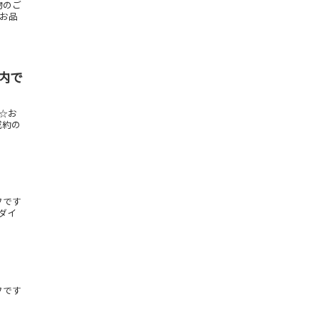
物のご
るお品
内で
定☆お
成約の
フです
 ダイ
フです