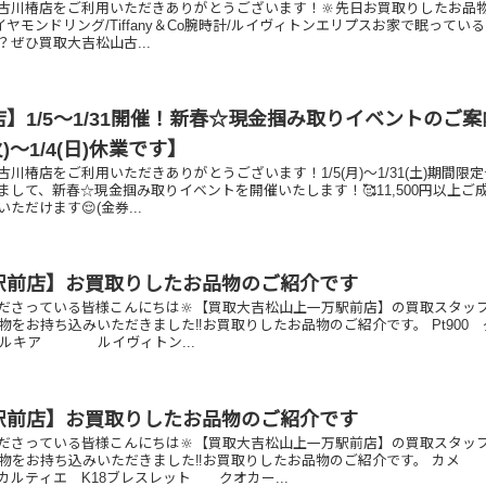
古川椿店をご利用いただきありがとうございます！🔆先日お買取りしたお品
ダイヤモンドリング/Tiffany＆Co腕時計/ルイヴィトンエリプスお家で眠ってい
ぜひ買取大吉松山古...
】1/5～1/31開催！新春☆現金掴み取りイベントのご案
火)～1/4(日)休業です】
川椿店をご利用いただきありがとうございます！1/5(月)～1/31(土)期間限
して、新春☆現金掴み取りイベントを開催いたします！🥰11,500円以上ご
ただけます😌(金券...
駅前店】お買取りしたお品物のご紹介です
ださっている皆様こんにちは🔆【買取大吉松山上一万駅前店】の買取スタッ
物をお持ち込みいただきました‼️お買取りしたお品物のご紹介です。 Pt900
O ルキア ルイヴィトン...
駅前店】お買取りしたお品物のご紹介です
ださっている皆様こんにちは🔆【買取大吉松山上一万駅前店】の買取スタッ
品物をお持ち込みいただきました‼️お買取りしたお品物のご紹介です。 カメ
 K18ブレスレット クオカー...