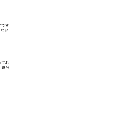
フです
いない
ってお
、時計