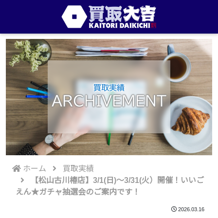
買取実績
ARCHIVEMENT
ホーム
買取実績
【松山古川椿店】3/1(日)～3/31(火）開催！いいご
えん★ガチャ抽選会のご案内です！
2026.03.16