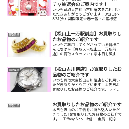
チャ抽選会のご案内です！
いつも買取大吉松山古川椿店をご利用い
ただきありがとうございます！3/1(日)～
3/31(火）期間限定☆春一番・お客様感謝
フェアとしまして現金が当たる！いいご
えん★ガチャ抽選会開催中です！🥰
11,500円以上ご成約のお客様限定でご参
【松山上一万駅前店】お買取りし
買取実績
加いただけ...
たお品物のご紹介です
いつもご利用してくださっている皆様こ
んにちは🔆【買取大吉松山上一万駅前
店】の買取スタッフです😁本日も沢山の
お品物をお持ち込みいただきました‼️お買
取りしたお品物のご紹介で
す。 K18 ダイヤリ
【松山古川椿店】お買取りしたお
買取実績
ング コーチ ショルダ...
品物のご紹介です
いつも買取大吉松山古川椿店をご利用い
ただきありがとうございます！🔆先日お
買取りしたお品物のご紹介です。 ティフ
ァニー時計／K18リング／LUMIXカメラ
お家で眠っているお品物はございません
か？そのお品物ぜひ！買取大吉松山古川
お買取りしたお品物のご紹介です
買取実績
椿店にお査定させ...
本日も沢山のお品物をお持ち込みいただ
きました‼️お買取りしたお品物のご紹介で
す。 Tiffany＆co 時計 金貨 記念コ
イン JCBギフトカード動いていなくて
も、壊れていても、使用感があっても大