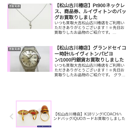
丈夫です‼お家で眠っているお品物がござ
【松山古川椿店】Pt900ネックレ
買取実績
いまし...
ス、商品券、ルイヴィトンのバッ
グお買取りしました
いつも買取大吉松山古川椿店をご利用い
ただきありがとうございます！🔆先日お
買取りしたお品物のご紹介です。
Pt900 ダイヤネックレス/JCBギフトカ
ード/ルイヴィトン パピヨンお家で眠っ
ているお品物はございませんか？ぜひ買
【松山古川椿店】グランドセイコ
買取実績
取大吉松山古川椿店...
ー時計/ルイヴィトンパピヨ
ン/1000円銀貨お買取りしました
いつも買取大吉松山古川椿店をご利用い
ただきありがとうございます！🔆先日お
買取りしたお品物のご紹介です。 グラン
ドセイコー時計/ルイヴィトンパピヨ
ン/1000円銀貨お家で眠っているお品物は
ございませんか？そのお品物ぜひ！買取
大吉松山古川椿店に...
【松山古川椿店】K18リング/COACHハ
ンドバッグ/QUOカードお買取りしました