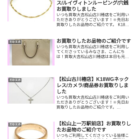
ス/ルイヴィトンルーピング/穴銭
お買取りしました
いつも買取大吉松山古川椿店をご利用い
ただきありがとうございます！🔆先日お
買取りしたお品物のご紹介です。 K18ネ
ックレス/ルイヴィトンルーピング/穴銭
お家で眠っているお品物はございません
か？ぜひ買取大吉松山古川椿店にお査定
お買取りしたお品物のご紹介です
買取実績
させてください！💫...
いつも買取大吉松山古川椿店をご利用し
てくださっているみなさま、こんにち
は！買取大吉松山古川椿店は本日も元気
に営業しております！お買取りしたお品
物のご紹介です☆彡 壊れていても、動い
てなくても大丈夫です！お家で眠ってい
るお品物ぜひお査定させて...
【松山古川椿店】K18WGネック
買取実績
レス/カメラ/商品券お買取りしま
した
いつも買取大吉松山古川椿店をご利用い
ただきありがとうございます！🔆先日お
買取りしたお品物のご紹介です。
K18WG ダイヤネックレス/Canon カ
メラ/JCBギフトカードお家で眠っている
お品物はございませんか？ぜひ買取大吉
【松山上一万駅前店】お買取りし
買取実績
松山古川椿店にお...
たお品物のご紹介です
いつもご利用してくださっている皆様こ