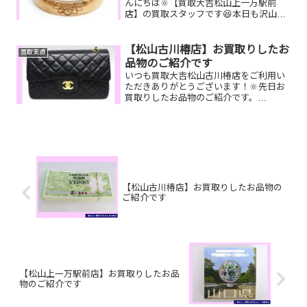
んにちは🔆【買取大吉松山上一万駅前
店】の買取スタッフです😆本日も沢山の
お品物をお持ち込みいただきました‼️お買
取りしたお品物のご紹介です。 K10リン
グ 古紙幣
【松山古川椿店】お買取りしたお
買取実績
Nikon カメラ...
品物のご紹介です
いつも買取大吉松山古川椿店をご利用い
ただきありがとうございます！🔆先日お
買取りしたお品物のご紹介です。
CHANELマトラッセ／携帯電話／K18ブ
レスレットお家で眠っているお品物はご
ざいませんか？そのお品物ぜひ！買取大
吉松山古川椿店にお査定...
【松山古川椿店】お買取りしたお品物の
ご紹介です
【松山上一万駅前店】お買取りしたお品
物のご紹介です