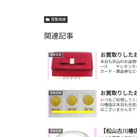
買取実績
関連記事
お買取りした
買取実績
本日も沢山のお品物
ース テレホンカ
カード・商品券など
お買取りした
買取実績
いつもご利用してく
川椿店は本日も元気
はございませんか？
【松山古川椿店
買取実績