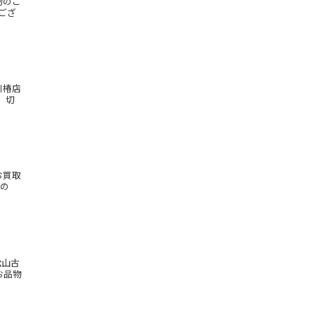
物のご
ござ
川椿店
 切
お買取
もの
松山古
お品物