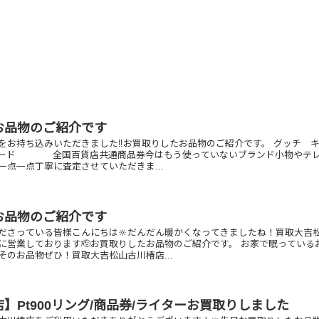
お品物のご紹介です
をお持ち込みいただきました‼️お買取りしたお品物のご紹介です。 グッチ 
ード 全国百貨店共通商品券今はもう使っていないブランド小物やテ
一点一点丁寧に査定させていただきま...
お品物のご紹介です
ださっている皆様こんにちは🔆だんだん暖かくなってきましたね！買取大吉
に営業しております🫡お買取りしたお品物のご紹介です。 お家で眠っている
そのお品物ぜひ！買取大吉松山古川椿店...
】Pt900リング/商品券/ライターお買取りしました