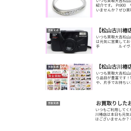
いつも買取大吉松山
紹介です。 Pt90
いませんか？ぜひ買
【松山古川椿
買取実績
いつも買取大吉松山
は元気に営業して
手 ルイヴィトン
【松山古川椿
買取実績
いつも買取大吉松山
り品目が豊富です！
や、片手でお持ちい
お買取りした
買取実績
いつもご利用してく
川椿店は本日も元気
はございませんか？そ