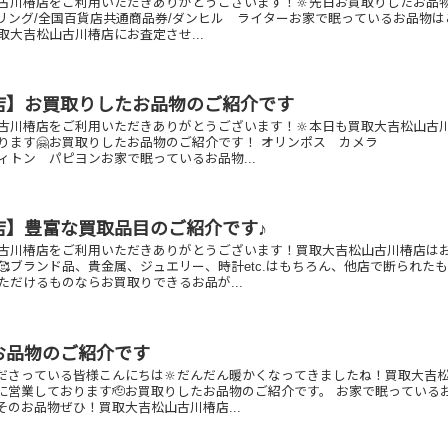
古川椿店をご利用いただきありがとうございます！🔆先日お買取りしたお品
0 リング/全国百貨店共通商品券/ダンヒル ライターお家で眠っているお品物は
取大吉松山古川椿店にお査定させ...
店】お買取りしたお品物のご紹介です
古川椿店をご利用いただきありがとうございます！🔆本日も買取大吉松山古
おります🤗お買取りしたお品物のご紹介です！ オリンポス カメラ
 パピヨンお家で眠っているお品物...
店】豊富な買取品目のご紹介です♪
古川椿店をご利用いただきありがとうございます！買取大吉松山古川椿店は
🥰ブランド品、貴金属、ジュエリー、時計etc.はもちろん、他店で断られた
ただけるものならお買取りできるお品が...
お品物のご紹介です
ださっている皆様こんにちは🔆だんだん暖かくなってきましたね！買取大吉
に営業しております🫡お買取りしたお品物のご紹介です。 お家で眠っている
のお品物ぜひ！買取大吉松山古川椿店...