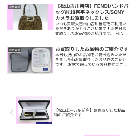
イベント開催中です👌1...
【松山古川椿店】FENDIハンドバ
買取実績
ッグ/K18喜平ネックレス/SONY
カメラお買取りしました
いつも買取大吉松山古川椿店をご利用い
ただきありがとうございます！🔆先日お
買取りしたお品物のご紹介です。 FENDI
ハンドバッグ/K18喜平ネックレス/SONY
カメラお家で眠っているお品物はござい
ませんか？ぜひ買取大吉松山古川椿店に
お買取りしたお品物のご紹介です
買取実績
お査定させ...
本日も沢山のお品物をお持ち込みいただ
きました👍お買取りしたお品物のご紹介
です。 お家で眠っているお品物がござい
ましたら是非お査定させてください！そ
して！現在イベント開催中です👌11,500
円以上ご成約のお客様限定でご参加いた
だけます！（※金...
【松山上一万駅前店】お買取りしたお品
物のご紹介です