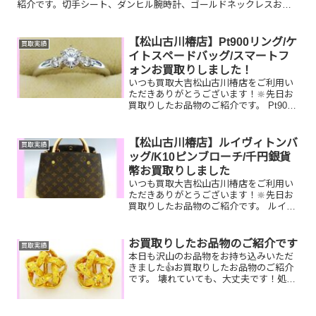
紹介です。切手シート、ダンヒル腕時計、ゴールドネックレスお家
で眠っているお品物はございませんか？そのお品物ぜひ！買取大
吉...
【松山古川椿店】Pt900リング/ケ
買取実績
イトスペードバッグ/スマートフ
ォンお買取りしました！
いつも買取大吉松山古川椿店をご利用い
ただきありがとうございます！🔆先日お
買取りしたお品物のご紹介です。 Pt900
ダイヤモンドリング/ケイトスペードトー
トバッグ/スマートフォンお家で眠ってい
るお品物はございませんか？そのお品物
【松山古川椿店】ルイヴィトンバ
買取実績
ぜひ！買取大吉...
ッグ/K10ピンブローチ/千円銀貨
幣お買取りしました
いつも買取大吉松山古川椿店をご利用い
ただきありがとうございます！🔆先日お
買取りしたお品物のご紹介です。 ルイヴ
ィトン モンテーニュ/K10 ピンブロー
チ/千円銀貨幣プルーフ貨幣セットお家で
眠っているお品物はございませんか？ぜ
お買取りしたお品物のご紹介です
買取実績
ひ買取大吉松山古...
本日も沢山のお品物をお持ち込みいただ
きました👍お買取りしたお品物のご紹介
です。 壊れていても、大丈夫です！処分
してしまうなんてもったいない！！お家
で眠っているお品物がございましたら是
非お査定させてください！そして！現在