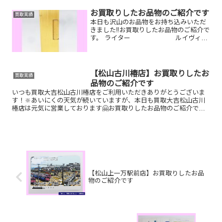
腕時計お家で眠っているお品物はござい
ませんか？ぜひ買取大吉松山古川椿店に
お買取りしたお品物のご紹介です
買取実績
お査定させてくだ...
本日も沢山のお品物をお持ち込みいただ
きました‼️お買取りしたお品物のご紹介で
す。 ライター ルイヴィト
ン ポルトフォイユ・サラ カメラ今
はもう使っていないブランド財布やライ
ター、カメラなど一点一点丁寧に査定さ
せていただきますの...
【松山古川椿店】お買取りしたお
買取実績
品物のご紹介です
いつも買取大吉松山古川椿店をご利用いただきありがとうございま
す！🔆あいにくの天気が続いていますが、本日も買取大吉松山古川
椿店は元気に営業しております🤗お買取りしたお品物のご紹介で
す！ 楽山焼 湯呑／ルイ・ヴィトン カプシーヌ／K18 ブロー...
【松山上一万駅前店】お買取りしたお品
物のご紹介です