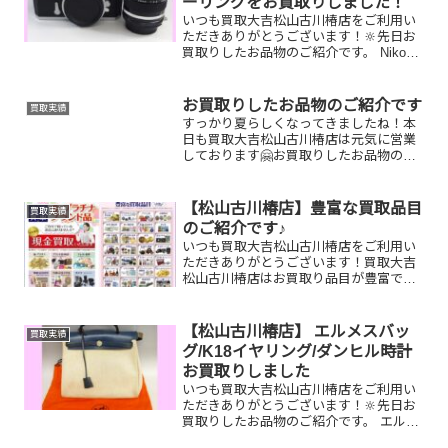
ーリングをお買取りしました！
いつも買取大吉松山古川椿店をご利用い
ただきありがとうございます！🔆先日お
買取りしたお品物のご紹介です。 Nikon
カメラ／アサヒビールギフト券／K18ル
ビーリングお家で眠っているお品物はご
ざいませんか？そのお品物ぜひ！買取大
お買取りしたお品物のご紹介です
買取実績
吉松山古川椿店に...
すっかり夏らしくなってきましたね！本
日も買取大吉松山古川椿店は元気に営業
しております🤗お買取りしたお品物のご
紹介です！ MIKIMOTO ｱｸｾｻﾘｰﾄﾚｲ
K18ダイヤリング COACH ショル
ダーバッグお家で眠っているお品物はご
【松山古川椿店】豊富な買取品目
買取実績
ざい...
のご紹介です♪
いつも買取大吉松山古川椿店をご利用い
ただきありがとうございます！買取大吉
松山古川椿店はお買取り品目が豊富で
す！🥰ブランド品、貴金属、ジュエリ
ー、時計etc.はもちろん、他店で断られ
たものや、片手でお持ちいただけるもの
【松山古川椿店】 エルメスバッ
買取実績
ならお買取りできるお品が...
グ/K18イヤリング/ダンヒル時計
お買取りしました
いつも買取大吉松山古川椿店をご利用い
ただきありがとうございます！🔆先日お
買取りしたお品物のご紹介です。 エルメ
スエールバッグ/K18イヤリング/ダンヒル