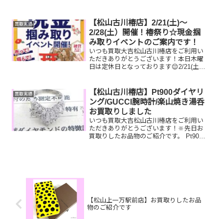
紹介です！ MIKIMOTO ｱｸｾｻﾘｰﾄﾚｲ
K18ダイヤリング COACH ショル
ダーバッグお家で眠っているお品物はご
【松山古川椿店】2/21(土)～
買取実績
ざい...
2/28(土）開催！椿祭り☆現金掴
み取りイベントのご案内です！
いつも買取大吉松山古川椿店をご利用い
ただきありがとうございます！本日木曜
日は定休日となっております😌2/21(土)
～2/28(土)期間限定☆椿祭り☆いいご縁フ
ェアとしまして、現金掴み取りイベント
を開催中です！🥰11,500円以上ご成約の
【松山古川椿店】Pt900ダイヤリ
買取実績
お客...
ング/GUCCI腕時計/楽山焼き湯呑
お買取りしました
いつも買取大吉松山古川椿店をご利用い
ただきありがとうございます！🔆先日お
買取りしたお品物のご紹介です。 Pt900
ダイヤリング/GUCCI 腕時計/楽山焼
き 湯呑お家で眠っているお品物はござ
いませんか？ぜひ買取大吉松山古川椿店
にお査定させて...
【松山上一万駅前店】お買取りしたお品
物のご紹介です