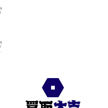
利
！
利
！
…