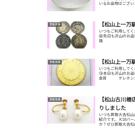
いるお品物はござい
【松山上一万
買取実績
いつもご利用してく
😆先日も沢山のお品
銭 K18 カ
【松山上一万
買取実績
いつもご利用してく
😘本日も沢山のお品
金貨 テレホンカ
【松山古川椿店
買取実績
りしました
いつも買取大吉松山
紹介です。 K18パ
か？ぜひ買取大吉松