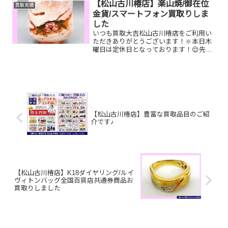
たものや、片手でお持ちいただけるもの
【松山古川椿店】楽山焼/御在位
買取実績
ならお買取りできるお品が...
金貨/スマートフォン買取りしま
した
いつも買取大吉松山古川椿店をご利用い
ただきありがとうございます！🔆本日木
曜日は定休日となっております！😌先日
お買取りしたお品物のご紹介です。 楽山
焼/御在位10万円金貨/スマートフォンお
家で眠っているお品物はございません
か？ぜひ買取大吉松山...
【松山古川椿店】豊富な買取品目のご紹
介です♪
【松山古川椿店】K18ダイヤリング/ルイ
ヴィトンバッグ全国百貨店共通券商品お
買取りしました