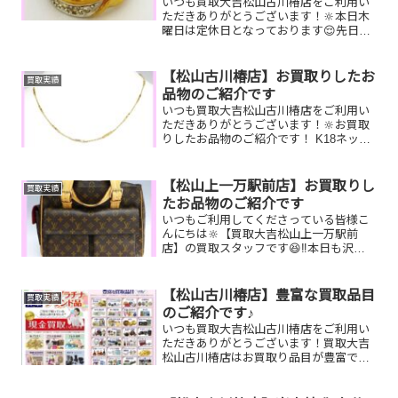
いつも買取大吉松山古川椿店をご利用い
ただきありがとうございます！🔆本日木
曜日は定休日となっております😌先日お
買取りしたお品物のご紹介です。 K18ダ
イヤリング/ルイヴィトン ヴァヴァン/
全国百貨店共通券商品お家で眠っている
【松山古川椿店】お買取りしたお
買取実績
お品物はございませ...
品物のご紹介です
いつも買取大吉松山古川椿店をご利用い
ただきありがとうございます！🔆お買取
りしたお品物のご紹介です！ K18ネック
レス 切手シート ル
イヴィトン ポルトフォイユヴィクトリ
ーヌ家で眠っているお品物はございませ
【松山上一万駅前店】お買取りし
買取実績
んか？そのお品物ぜひ...
たお品物のご紹介です
いつもご利用してくださっている皆様こ
んにちは🔆【買取大吉松山上一万駅前
店】の買取スタッフです😆‼️本日も沢山
のお品物をお持ち込みいただきました‼️お
買取りしたお品物のご紹介です。 ルイヴ
ィトン ティファニ
【松山古川椿店】豊富な買取品目
買取実績
ー 天保通宝ミュルテ...
のご紹介です♪
いつも買取大吉松山古川椿店をご利用い
ただきありがとうございます！買取大吉
松山古川椿店はお買取り品目が豊富で
す！🥰ブランド品、貴金属、ジュエリ
ー、時計etc.はもちろん、他店で断られ