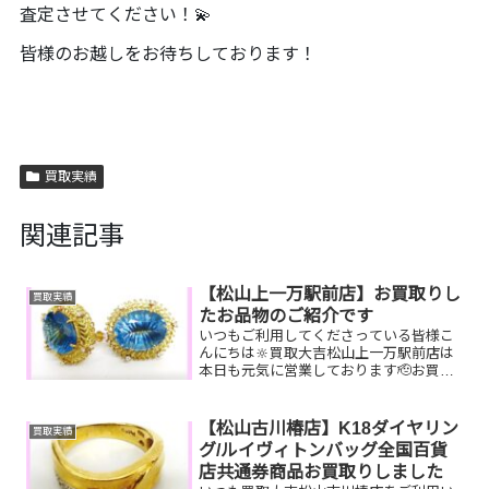
査定させてください！💫
皆様のお越しをお待ちしております！
買取実績
関連記事
【松山上一万駅前店】お買取りし
買取実績
たお品物のご紹介です
いつもご利用してくださっている皆様こ
んにちは🔆買取大吉松山上一万駅前店は
本日も元気に営業しております🫡お買取
りしたお品物のご紹介です。
K18YG JCBギフトカー
ド 水月焼ブルートパーズお家で
【松山古川椿店】K18ダイヤリン
買取実績
眠っているお品物はございませ...
グ/ルイヴィトンバッグ全国百貨
店共通券商品お買取りしました