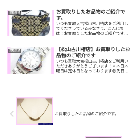
けないなぁ…財布の中に使ってない商品
券を入れっぱなしにし...
お買取りしたお品物のご紹介で
買取実績
す。
いつも買取大吉松山古川椿店をご利用し
てくださっているみなさま、こんにち
は！お買取りしたお品物のご紹介です☆
彡 お家で眠っているお品物がございまし
たらぜひ、お査定させてください！そし
て！現在イベント開催中です(^^♪11,500
【松山古川椿店】お買取りしたお
買取実績
円以上ご成約の...
品物のご紹介です
いつも買取大吉松山古川椿店をご利用い
ただきありがとうございます！🔆本日木
曜日は定休日となっております😌先日お
買取りしたお品物のご紹介です。 ALBA
腕時計／Pt900ダイヤモンドリング／ル
イヴィトンキーポル家で眠っているお品
物はございません...
お買取りしたお品物のご紹介です。