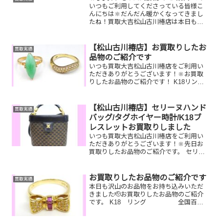
いつもご利用してくださっている皆様こ
んにちは🔆だんだん暖かくなってきまし
たね！買取大吉松山古川椿店は本日も元
気に営業しております🫡お買取りしたお
品物のご紹介です。お家で眠っているお
品物はございませんか？そのお品物ぜ
【松山古川椿店】お買取りしたお
買取実績
ひ！買取大吉松山古川椿店に...
品物のご紹介です
いつも買取大吉松山古川椿店をご利用い
ただきありがとうございます！🔆お買取
りしたお品物のご紹介です！ K18リング
／ティファニー腕時計／ルイヴィトン
ルーピング家で眠っているお品物はござ
いませんか？そのお品物ぜひ！買取大吉
【松山古川椿店】セリーヌハンド
買取実績
松山古川椿店にお査定...
バッグ/タグホイヤー時計/K18ブ
レスレットお買取りしました
いつも買取大吉松山古川椿店をご利用い
ただきありがとうございます！🔆先日お
買取りしたお品物のご紹介です。 セリー
ヌハンドバッグ/タグホイヤー時計/K18ブ
レスレットお家で眠っているお品物はご
ざいませんか？ぜひ買取大吉松山古川椿
お買取りしたお品物のご紹介です
買取実績
店にお査定させて...
本日も沢山のお品物をお持ち込みいただ
きました🫡お買取りしたお品物のご紹介
です。 K18 リング 全国百貨
店共通商品券 バーバリー バッグ昔
と好みのデザインが変わったからもう付