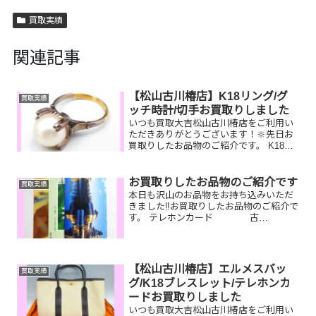
買取実績
関連記事
【松山古川椿店】K18リング/グ
買取実績
ッチ時計/切手お買取りしました
いつも買取大吉松山古川椿店をご利用い
ただきありがとうございます！🔆先日お
買取りしたお品物のご紹介です。 K18パ
ールリング/グッチ 時計/切手シートお
家で眠っているお品物はございません
か？ぜひ買取大吉松山古川椿店にお査定
お買取りしたお品物のご紹介です
買取実績
させてください！💫皆...
本日も沢山のお品物をお持ち込みいただ
きました‼️お買取りしたお品物のご紹介で
す。 テレホンカード 古
銭 ルイヴィトン昔集
められいたテレホンカードや古銭、使わ
ないバッグなど一点一点丁寧に査定させ
ていただきますので是非気軽...
【松山古川椿店】エルメスバッ
買取実績
グ/K18ブレスレット/テレホンカ
ードお買取りしました
いつも買取大吉松山古川椿店をご利用い