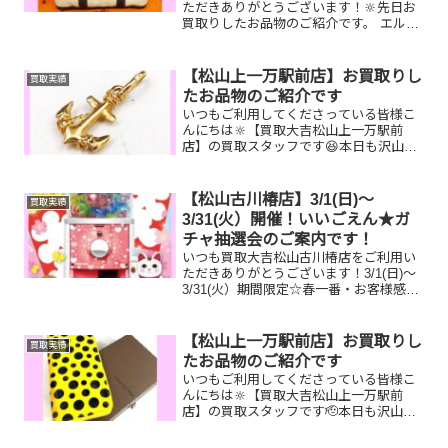
ただきありがとうございます！🔆先日お
買取りしたお品物のご紹介です。 エルメ
ス ガーデンパーティ/K18ブレスレット/
テレホンカードお家で眠っているお品物
はございませんか？ぜひ買取大吉松山古
【松山上一万駅前店】お買取りし
買取実績
川椿店にお査定さ...
たお品物のご紹介です
いつもご利用してくださっている皆様こ
んにちは🔆【買取大吉松山上一万駅前
店】の買取スタッフです😆本日も沢山の
お品物をお持ち込みいただきました‼️お買
取りしたお品物のご紹介です。 K１８ネ
ックレストップ／クオカード／GUCCIハ
【松山古川椿店】3/1(日)～
買取実績
ンドバッグしまい...
3/31(火）開催！いいごえん★ガ
チャ抽選会のご案内です！
いつも買取大吉松山古川椿店をご利用い
ただきありがとうございます！3/1(日)～
3/31(火）期間限定☆春一番・お客様感謝
フェアとしまして現金が当たる！いいご
えん★ガチャ抽選会開催中です！🥰
11,500円以上ご成約のお客様限定でご参
【松山上一万駅前店】お買取りし
買取実績
加いただけ...
たお品物のご紹介です
いつもご利用してくださっている皆様こ
んにちは🔆【買取大吉松山上一万駅前
店】の買取スタッフです🫡本日も沢山の
お品物をお持ち込みいただきました‼️お買
取りしたお品物のご紹介です。 ルイヴィ