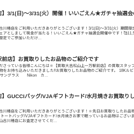
】3/1(日)～3/31(火）開催！いいごえん★ガチャ抽選
川椿店をご利用いただきありがとうございます！3/1(日)～3/31(火）期間限
ェアとしまして現金が当たる！いいごえん★ガチャ抽選会開催中です！🥰11,5
定でご参加いただけ...
駅前店】お買取りしたお品物のご紹介です
ださっている皆様こんにちは🔆【買取大吉松山上一万駅前店】の買取スタッ
物をお持ち込みいただきました‼️お買取りしたお品物のご紹介です。 18Kル
ングラス Nikon カ...
】GUCCIバッグ/VJAギフトカード/水月焼きお買取り
古川椿店をご利用いただきありがとうございます！🔆先日お買取りしたお品
I トートバッグ/VJAギフトカード/水月焼きお家で眠っているお品物はござい
山古川椿店にお査定させてくだ...