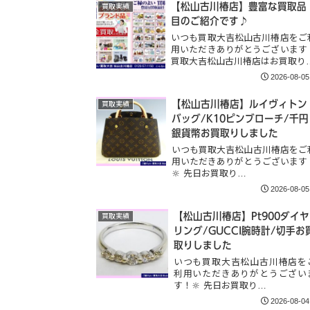
【松山古川椿店】豊富な買取品
買取実績
目のご紹介です♪
いつも買取大吉松山古川椿店をご
用いただきありがとうございます
買取大吉松山古川椿店はお買取り
2026-08-05
【松山古川椿店】ルイヴィトン
買取実績
バッグ/K10ピンブローチ/千円
銀貨幣お買取りしました
いつも買取大吉松山古川椿店をご
用いただきありがとうございます
🔆 先日お買取り…
2026-08-05
【松山古川椿店】Pt900ダイヤ
買取実績
リング/GUCCI腕時計/切手お
取りしました
いつも買取大吉松山古川椿店を
利用いただきありがとうござい
す！🔆 先日お買取り…
2026-08-04