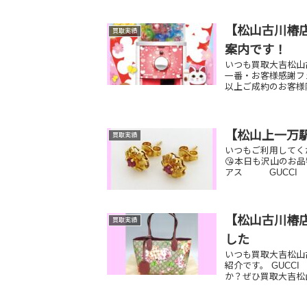
【松山古川椿店
買取実績
案内です！
いつも買取大吉松山古
一番・お客様感謝フ
以上ご成約のお客様限
【松山上一万
買取実績
いつもご利用してく
😘本日も沢山のお品
アス GUCCI サ
【松山古川椿店
買取実績
した
いつも買取大吉松山
紹介です。 GUCC
か？ぜひ買取大吉松