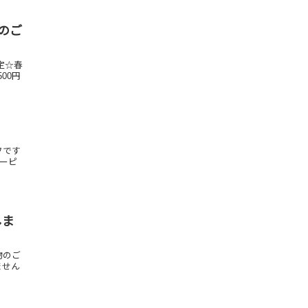
会のご
定☆春
00円
フです
ビーピ
しま
物のご
ません