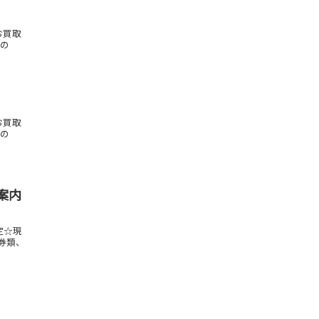
お買取
もの
お買取
もの
ご案内
定☆現
金券類、