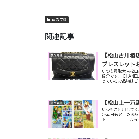
買取実績
関連記事
【松山古川椿店
買取実績
ブレスレット
いつも買取大吉松山
紹介です。 CHAN
っているお品物はご
【松山上一万
買取実績
いつもご利用してく
😘本日も沢山のお
ト ルイヴィト