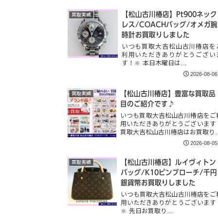
【松山古川椿店】Pt900ネック
買取実績
レス/COACHバッグ/オメガ腕
時計お買取りしました
いつも買取大吉松山古川椿店を
利用いただきありがとうござい
す！🔆 本日木曜日は…
2026-08-06
【松山古川椿店】豊富な買取品
買取実績
目のご紹介です♪
いつも買取大吉松山古川椿店をご
用いただきありがとうございます
買取大吉松山古川椿店はお買取り
2026-08-05
【松山古川椿店】ルイヴィトン
買取実績
バッグ/K10ピンブローチ/千円
銀貨幣お買取りしました
いつも買取大吉松山古川椿店をご
用いただきありがとうございます
🔆 先日お買取り…