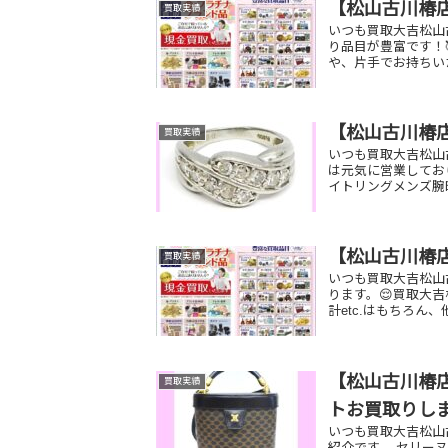
【松山古川椿
買取実績
いつも買取大吉松山
り品目が豊富です！
や、片手でお持ちい
【松山古川椿
買取実績
いつも買取大吉松山
は元気に営業してお
イトリングメンズ腕
【松山古川椿
買取実績
いつも買取大吉松山
ります。😌買取大
計etc.はもちろん
【松山古川椿店
買取実績
トお買取りし
いつも買取大吉松山
紹介です。 セリー