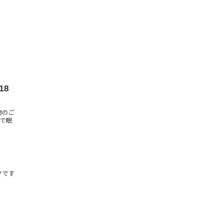
18
物のご
家で眠
フです
ー