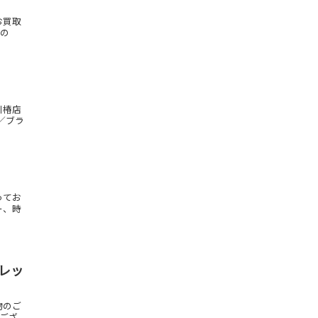
お買取
もの
川椿店
／ブラ
ってお
ー、時
スレッ
物のご
はござ