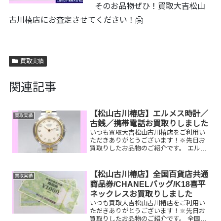
そのお品物ぜひ！買取大吉松山
古川椿店にお査定させてください！🤗
買取実績
関連記事
【松山古川椿店】エルメス時計／
買取実績
古銭／携帯電話お買取りしました
いつも買取大吉松山古川椿店をご利用い
ただきありがとうございます！🔆先日お
買取りしたお品物のご紹介です。 エルメ
ス時計／古銭／携帯電話お家で眠ってい
るお品物はございませんか？ぜひ買取大
吉松山古川椿店にお査定させてくださ
【松山古川椿店】全国百貨店共通
買取実績
い！💫皆様のお越しをお待...
商品券/CHANELバッグ/K18喜平
ネックレスお買取りしました
いつも買取大吉松山古川椿店をご利用い
ただきありがとうございます！🔆先日お
買取りしたお品物のご紹介です。 全国百