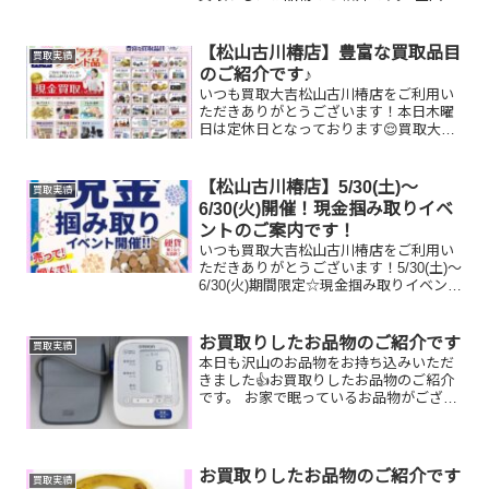
貨店共通商品券/CHANELショルダーバッ
グ/K18喜平ネックレスお家で眠っている
お品物はございませんか？ぜひ買取大吉
【松山古川椿店】豊富な買取品目
買取実績
松山古川椿店...
のご紹介です♪
いつも買取大吉松山古川椿店をご利用い
ただきありがとうございます！本日木曜
日は定休日となっております😌買取大吉
松山古川椿店はお買取り品目が豊富で
す！🥰ブランド品、貴金属、ジュエリ
ー、時計etc.はもちろん、他店で断られ
【松山古川椿店】5/30(土)～
買取実績
たものや、片手でお持ちい...
6/30(火)開催！現金掴み取りイベ
ントのご案内です！
いつも買取大吉松山古川椿店をご利用い
ただきありがとうございます！5/30(土)～
6/30(火)期間限定☆現金掴み取りイベント
開催中です！🥰11,500円以上ご成約のお
客様限定でご参加いただけます😌(金券
類、テレカ、切手、古銭、現行銭両替は
お買取りしたお品物のご紹介です
買取実績
対...
本日も沢山のお品物をお持ち込みいただ
きました👍お買取りしたお品物のご紹介
です。 お家で眠っているお品物がござい
ましたら是非お査定させてください！そ
して！現在イベント開催中です👌11,500
円以上ご成約のお客様限定でご参加いた
だけます！（※金...
お買取りしたお品物のご紹介です
買取実績