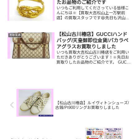
たお品物のご紹介です
いつもご利用してくださっている皆様こ
んにちは🔆【買取大吉松山上一万駅前
店】の買取スタッフです😆先日も沢山の
お品物をお持ち込みいただきました‼️お買
取りしたお品物のご紹介です。 K18 リ
ング ルイヴィトン トロカデ
【松山古川椿店】GUCCIハンド
買取実績
ロ30 切手シート...
バッグ/天皇御即位金貨/バカラペ
アグラスお買取りしました
いつも買取大吉松山古川椿店をご利用い
ただきありがとうございます！🔆先日お
買取りしたお品物のご紹介です。 GUCCI
ハンドバッグ/天皇御即位金貨/バカラペ
アグラスお家で眠っているお品物はござ
いませんか？ぜひ買取大吉松山古川椿店
にお査定させてく...
【松山古川椿店】ルイヴィトンシューズ/
古銭/Pt900リングお買取りしました