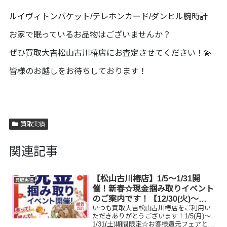
ルイヴィトンバケット/テレホンカード/ダンヒル腕時計
お家で眠っているお品物はございませんか？
ぜひ買取大吉松山古川椿店にお査定させてください！💫
皆様のお越しをお待ちしております！
買取実績
関連記事
【松山古川椿店】1/5～1/31開
買取実績
催！新春☆現金掴み取りイベント
のご案内です！【12/30(火)～
いつも買取大吉松山古川椿店をご利用い
1/4(日)休業です】
ただきありがとうございます！1/5(月)～
1/31(土)期間限定☆お客様還元フェアとし