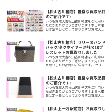
まして、新春☆現金掴み取りイベントを
開催いたします！🥰11,500円以上ご成約
のお客様限定でご参加いただけます😌(金
【松山古川椿店】豊富な買取品目
買取実績
券...
のご紹介です♪
いつも買取大吉松山古川椿店をご利用い
ただきありがとうございます！本日木曜
日は定休日となっております😌買取大吉
松山古川椿店はお買取り品目が豊富で
す！🥰ブランド品、貴金属、ジュエリ
ー、時計etc.はもちろん、他店で断られ
【松山古川椿店】セリーヌハンド
買取実績
たものや、片手でお持ちい...
バッグ/タグホイヤー時計/K18ブ
レスレットお買取りしました
いつも買取大吉松山古川椿店をご利用い
ただきありがとうございます！🔆先日お
買取りしたお品物のご紹介です。 セリー
ヌハンドバッグ/タグホイヤー時計/K18ブ
レスレットお家で眠っているお品物はご
ざいませんか？ぜひ買取大吉松山古川椿
【松山古川椿店】豊富な買取品目
買取実績
店にお査定させて...
のご紹介です♪
いつも買取大吉松山古川椿店をご利用い
ただきありがとうございます！本日木曜
日は定休日となっております😌買取大吉
松山古川椿店はお買取り品目が豊富で
す！🥰ブランド品、貴金属、ジュエリ
ー、時計etc.はもちろん、他店で断られ
【松山上一万駅前店】お買取りし
買取実績
たものや、片手でお持ちい...