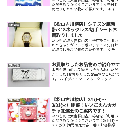
いつも買取大吉松山古川椿店をご利用い
ただきありがとうございます！🔆先日お
買取りしたお品物のご紹介です。 ルイヴ
ィトンオンザゴー/ANA株主優待券/Pt900
ネックレスお家で眠っているお品物はご
ざいませんか？ぜひ買取大吉松山古川椿
【松山古川椿店】シチズン腕時
買取実績
店にお査定さ...
計/K18ネックレス/切手シートお
買取りしました
いつも買取大吉松山古川椿店をご利用い
ただきありがとうございます！🔆先日お
買取りしたお品物のご紹介です。 シチズ
ン腕時計/K18ネックレス/切手シートお家
で眠っているお品物はございませんか？
ぜひ買取大吉松山古川椿店にお査定させ
お買取りしたお品物のご紹介です
買取実績
てください！💫皆...
本日も沢山のお品物をお持ち込みいただ
きました‼️お買取りしたお品物のご紹介で
す。 ルイヴィトン マネークリップ
Pt900 リング オメガ 時計買い替え
て使わなくなった財布やマネークリッ
プ、付けていないジュエリー、時計一点
一点丁寧に査定させ...
【松山古川椿店】3/1(日)～
買取実績
3/31(火）開催！いいごえん★ガ
チャ抽選会のご案内です！
いつも買取大吉松山古川椿店をご利用い
ただきありがとうございます！3/1(日)～
3/31(火）期間限定☆春一番・お客様感謝