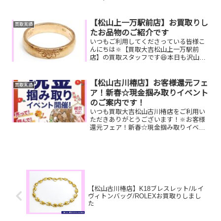
フェアとしまして現金が当たる！いいご
えん★ガチャ抽選会開催中です！🥰
11,500円以上ご成約のお客様限定でご参
【松山上一万駅前店】お買取りし
買取実績
加いただけ...
たお品物のご紹介です
いつもご利用してくださっている皆様こ
んにちは🔆【買取大吉松山上一万駅前
店】の買取スタッフです😆本日も沢山の
お品物をお持ち込みいただきました‼️お買
取りしたお品物のご紹介です。 K10リン
グ 古紙幣
【松山古川椿店】お客様還元フェ
買取実績
Nikon カメラ...
ア！新春☆現金掴み取りイベント
のご案内です！
いつも買取大吉松山古川椿店をご利用い
ただきありがとうございます！🔆お客様
還元フェア！新春☆現金掴み取りイベン
トが本日最終日です🥰1/5(月)～1/31(土)期
間限定！！11,500円以上ご成約のお客様
限定でご参加いただけます😌(金券類、テ
レ...
【松山古川椿店】K18ブレスレット/ルイ
ヴィトンバッグ/ROLEXお買取りしまし
た