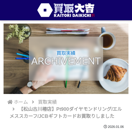
買取実績
ARCHIVEMENT
ホーム
買取実績
【松山古川椿店】Pt900ダイヤモンドリング/エル
メススカーフ/JCBギフトカードお買取りしました
2026.01.06