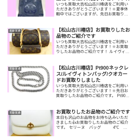
いつも買取大吉松山古川椿店をご利用い
ただきありがとうございます！🔆夏季休
暇中ではございますが、先日お買取りし
たお品物のご紹介です！ トリーバーチバ
ッグ 銀杯 JCBギ
フトカードお家で眠っているお品物はご
【松山古川椿店】お買取りしたお
買取実績
ざいませんか？そのお...
品物のご紹介です
いつも買取大吉松山古川椿店をご利用い
ただきありがとうございます！🔆お買取
りしたお品物のご紹介です！ ルイヴィト
ンパピヨン／Pt900サファイヤリング／
全国百貨店共通商品券家で眠っているお
品物はございませんか？そのお品物ぜ
【松山古川椿店】Pt900ネックレ
買取実績
ひ！買取大吉松山古川...
ス/ルイヴィトンバッグ/クオカー
ドお買取りしました
いつも買取大吉松山古川椿店をご利用い
ただきありがとうございます！🔆先日お
買取りしたお品物のご紹介です。 Pt900
喜平ネックレス/ルイヴィトンアルマ/ク
オカードお家で眠っているお品物はござ
いませんか？ぜひ買取大吉松山古川椿店
お買取りしたお品物のご紹介です
買取実績
にお査定させてく...
本日も沢山のお品物をお持ち込みいただ
きました👍お買取りしたお品物のご紹介
です。 セリーヌ バッグ 4℃ ネ
ックレス JTBナイストリップず
っと使っていないバッグやジュエリー、