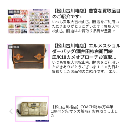
貰ったけど使う機会がない商品券など😄
お家で眠っているお品...
【松山古川椿店】豊富な買取品目
買取実績
のご紹介です♪
いつも買取大吉松山古川椿店をご利用い
ただきありがとうございます！買取大吉
松山古川椿店はお買取り品目が豊富で
す！🥰ブランド品、貴金属、ジュエリ
ー、時計etc.はもちろん、他店で断られ
たものや、片手でお持ちいただけるもの
【松山古川椿店】エルメスショル
買取実績
ならお買取りできるお品が...
ダーバッグ/酒井田柿右衛門絵
皿/K18カメオブローチお買取り
いつも買取大吉松山古川椿店をご利用い
しました
ただきありがとうございます！🔆先日お
買取りしたお品物のご紹介です。 エルメ
スショルダーバッグ/酒井田柿右衛門絵
皿/K18カメオブローチお家で眠っている
お品物はございませんか？そのお品物ぜ
ひ！買取大吉松山古...
【松山古川椿店】COACH財布/万年筆
18Kペン先/オメガ腕時計お買取りしまし
た