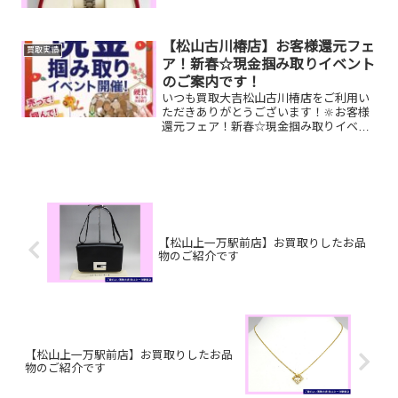
っと使って壊れてしまった時計やベルト
がちぎれてしまった時計、タンスにしま
ったままのバッグ、片...
【松山古川椿店】お客様還元フェ
買取実績
ア！新春☆現金掴み取りイベント
のご案内です！
いつも買取大吉松山古川椿店をご利用い
ただきありがとうございます！🔆お客様
還元フェア！新春☆現金掴み取りイベン
トが本日最終日です🥰1/5(月)～1/31(土)期
間限定！！11,500円以上ご成約のお客様
限定でご参加いただけます😌(金券類、テ
レ...
【松山上一万駅前店】お買取りしたお品
物のご紹介です
【松山上一万駅前店】お買取りしたお品
物のご紹介です