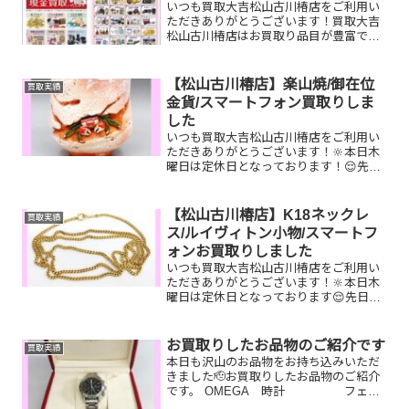
いつも買取大吉松山古川椿店をご利用い
ただきありがとうございます！買取大吉
松山古川椿店はお買取り品目が豊富で
す！🥰ブランド品、貴金属、ジュエリ
ー、時計etc.はもちろん、他店で断られ
たものや、片手でお持ちいただけるもの
【松山古川椿店】楽山焼/御在位
買取実績
ならお買取りできるお品が...
金貨/スマートフォン買取りしま
した
いつも買取大吉松山古川椿店をご利用い
ただきありがとうございます！🔆本日木
曜日は定休日となっております！😌先日
お買取りしたお品物のご紹介です。 楽山
焼/御在位10万円金貨/スマートフォンお
家で眠っているお品物はございません
【松山古川椿店】K18ネックレ
買取実績
か？ぜひ買取大吉松山...
ス/ルイヴィトン小物/スマートフ
ォンお買取りしました
いつも買取大吉松山古川椿店をご利用い
ただきありがとうございます！🔆本日木
曜日は定休日となっております😌先日お
買取りしたお品物のご紹介です。 K18
ネックレス/ルイヴィトン ミュルティク
レ4/スマートフォンお家で眠っているお
お買取りしたお品物のご紹介です
買取実績
品物はございませ...
本日も沢山のお品物をお持ち込みいただ
きました🫡お買取りしたお品物のご紹介
です。 OMEGA 時計 フェラ
ガモ バッグ プルーフ貨幣セットず