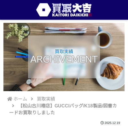
買取実績
ARCHIVEMENT
ホーム
買取実績
【松山古川椿店】GUCCIバッグ/K18製品/図書カ
ードお買取りしました
2025.12.19