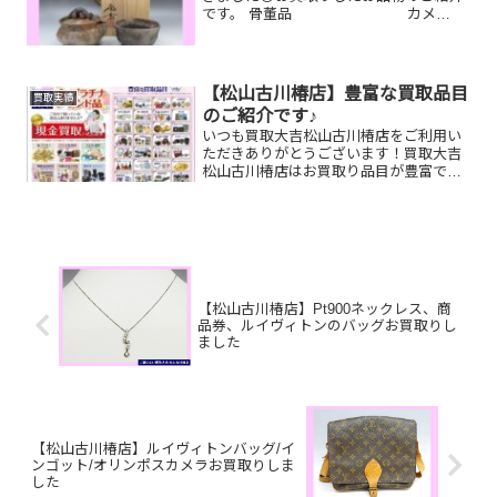
です。 骨董品 カメ
ラ 万年筆片づけしてた
ら出てきたけど置く場所がない…使わな
いから捨てようかな…そんなお品物があ
れば是非！！丁寧に一点一点...
【松山古川椿店】豊富な買取品目
買取実績
のご紹介です♪
いつも買取大吉松山古川椿店をご利用い
ただきありがとうございます！買取大吉
松山古川椿店はお買取り品目が豊富で
す！🥰ブランド品、貴金属、ジュエリ
ー、時計etc.はもちろん、他店で断られ
たものや、片手でお持ちいただけるもの
ならお買取りできるお品が...
【松山古川椿店】Pt900ネックレス、商
品券、ルイヴィトンのバッグお買取りし
ました
【松山古川椿店】ルイヴィトンバッグ/イ
ンゴット/オリンポスカメラお買取りしま
した