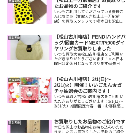
【松山上一万駅前店】お買取りし
買取実績
たものや、片手でお持ちい...
たお品物のご紹介です
いつもご利用してくださっている皆様こ
んにちは🔆【買取大吉松山上一万駅前
店】の買取スタッフです🫡本日も沢山の
お品物をお持ち込みいただきました‼️お買
取りしたお品物のご紹介です。 ルイヴィ
トン タグホイヤ
【松山古川椿店】FENDIハンドバ
買取実績
ー フェンディジッピー...
ッグ/図書カードNEXT/Pt900ダイ
ヤリングお買取りしました
いつも買取大吉松山古川椿店をご利用い
ただきありがとうございます！🔆本日木
曜日は定休日となっております😌先日お
買取りしたお品物のご紹介です。 FENDI
ハンドバッグ/図書カードNEXT/Pt900ダ
イヤリングお家で眠っているお品物はご
【松山古川椿店】3/1(日)～
買取実績
ざいませ...
3/31(火）開催！いいごえん★ガ
チャ抽選会のご案内です！
いつも買取大吉松山古川椿店をご利用い
ただきありがとうございます！3/1(日)～
3/31(火）期間限定☆春一番・お客様感謝
フェアとしまして現金が当たる！いいご
えん★ガチャ抽選会開催中です！🥰
11,500円以上ご成約のお客様限定でご参
お買取りしたお品物のご紹介です
買取実績
加いただけ...
本日も沢山のお品物をお持ち込みいただ
きました😉お買取りしたお品物のご紹介