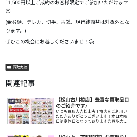
11,500円以上ご成約のお客様限定でご参加いただけます
😌
(金券類、テレカ、切手、古銭、現行銭両替は対象外とな
ります。)
ぜひこの機会にお越しくださいませ！🤗
買取実績
関連記事
【松山古川椿店】豊富な買取品目
買取実績
のご紹介です♪
いつも買取大吉松山古川椿店をご利用い
ただきありがとうございます！本日木曜
日は定休日となっております😌買取大吉
松山古川椿店はお買取り品目が豊富で
す！🥰ブランド品、貴金属、ジュエリ
ー、時計etc.はもちろん、他店で断られ