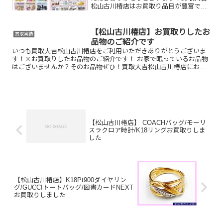
松山古川椿店はお買取り品目が豊富で
す！🥰ブランド品、貴金属、ジュエリ
ー、時計etc.はもちろん、他店で断られ
たものや、片手でお持ちいただけるもの
【松山古川椿店】お買取りしたお
買取実績
ならお買取りできるお品が...
品物のご紹介です
いつも買取大吉松山古川椿店をご利用いただきありがとうございま
す！🔆お買取りしたお品物のご紹介です！ お家で眠っているお品物
はございませんか？そのお品物ぜひ！買取大吉松山古川椿店にお査
定させてください！🤗さらに！現在イベント開催中です！🎊日頃...
【松山古川椿店】 COACHバッグ/モーリ
スラクロア時計/K18リングお買取りしま
した
【松山古川椿店】K18Pt900ダイヤリン
グ/GUCCIトートバッグ/図書カードNEXT
お買取りしました