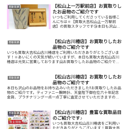
えん★ガチャ抽選会開催中です！🥰
11,500円以上ご成約のお客様限定でご参
【松山上一万駅前店】お買取りし
買取実績
加いただけ...
たお品物のご紹介です
いつもご利用してくださっている皆様こ
んにちは🔆【買取大吉松山上一万駅前
店】の買取スタッフです😘本日も沢山の
お品物をお持ち込みいただきました‼️お買
取りしたお品物のご紹介です。 13代中里
太郎左衛門湯呑 14Kリング
【松山古川椿店】お買取りしたお
買取実績
ADMJショルダ...
品物のご紹介です
いつも買取大吉松山古川椿店をご利用いただきありがとうございま
す！🔆あいにくの天気が続いていますが、本日も買取大吉松山古川
椿店は元気に営業しております🤗お買取りしたお品物のご紹介で
す！ 楽山焼 湯呑／ルイ・ヴィトン カプシーヌ／K18 ブロー...
【松山古川椿店】お買取りしたお
買取実績
品物のご紹介です
本日も沢山のお品物をお持ち込みいただきました‼️お買取りしたお品
物のご紹介です。ティファニー腕時計、天皇陛下御在位六十年記念
金貨、プラチナリング一点一点丁寧に査定させていただきますので
是非気軽にお持ちください☺️使っていない商品券や時計も是...
【松山古川椿店】豊富な買取品目
買取実績
のご紹介です♪
いつも買取大吉松山古川椿店をご利用い
ただきありがとうございます！買取大吉