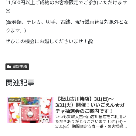
11,500円以上ご成約のお客様限定でご参加いただけます
😌
(金券類、テレカ、切手、古銭、現行銭両替は対象外とな
ります。)
ぜひこの機会にお越しくださいませ！🤗
買取実績
関連記事
【松山古川椿店】3/1(日)～
買取実績
3/31(火）開催！いいごえん★ガ
チャ抽選会のご案内です！
いつも買取大吉松山古川椿店をご利用い
ただきありがとうございます！3/1(日)～
3/31(火）期間限定☆春一番・お客様感謝
フェアとしまして現金が当たる！いいご