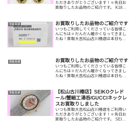
ただきありがとうございます！🔆先日お
買取りしたお品物のご紹介です。 K18ピ
アス/ルイヴィトン ミュルティプリ シテ/
スマートフォンお家で眠っているお品物
はございませんか？ぜひ買取大吉松山古
お買取りしたお品物のご紹介です
買取実績
川椿店にお査定...
いつもご利用してくださっている皆様こ
んにちは🔆だんだん暖かくなってきまし
たね！買取大吉松山古川椿店は本日も元
気に営業しております🫡お買取りしたお
品物のご紹介です。 お家で眠っているお
品物はございませんか？そのお品物ぜ
ひ！買取大吉松山古川椿店...
お買取りしたお品物のご紹介です
買取実績
いつもご利用してくださっている皆様こ
んにちは🔆だんだん暖かくなってきまし
たね！買取大吉松山古川椿店は本日も元
気に営業しております🫡お買取りしたお
品物のご紹介です。 お家で眠っているお
品物はございませんか？そのお品物ぜ
【松山古川椿店】SEIKOクレド
買取実績
ひ！買取大吉松山古川椿店...
ール/蟹細工湯呑/GUCCIネックレ
スお買取りしました
いつも買取大吉松山古川椿店をご利用い
ただきありがとうございます！🔆先日お
買取りしたお品物のご紹介です。 SEIKO
クレドール/蟹細工湯呑/GUCCIネックレ
スお家で眠っているお品物はございませ
んか？ぜひ買取大吉松山古川椿店にお査