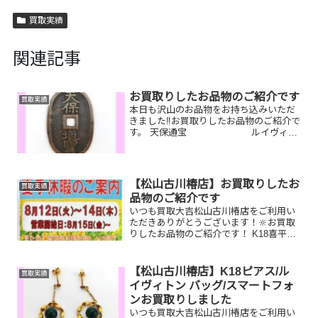
買取実績
関連記事
お買取りしたお品物のご紹介です
買取実績
本日も沢山のお品物をお持ち込みいただ
きました‼️お買取りしたお品物のご紹介で
す。 天保通宝 ルイヴィト
ン ショルダーバッグ テレホンカー
ド今はもう使っていないブランドバッグ
やテレホンカード・切手など一点一点丁
寧に査定させていた...
【松山古川椿店】お買取りしたお
買取実績
品物のご紹介です
いつも買取大吉松山古川椿店をご利用い
ただきありがとうございます！🔆お買取
りしたお品物のご紹介です！ K18喜平ネ
ックレス ブライトリング時計
JCBギフトカードお家で眠っているお品
物はございませんか？そのお品物ぜひ！
【松山古川椿店】K18ピアス/ル
買取実績
買取大吉松山古川椿店...
イヴィトン バッグ/スマートフォ
ンお買取りしました
いつも買取大吉松山古川椿店をご利用い