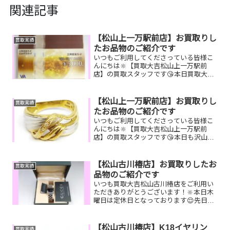
関連記事
【松山上一万駅前店】お買取りし
買取実績
たお品物のご紹介です
いつもご利用してくださっている皆様こ
んにちは🔆【買取大吉松山上一万駅前
店】の買取スタッフです😘本日買取大吉
松山上一万駅前店は定休日となっており
ます🎈先日も沢山のお品物をお持ち込み
いただきました‼️お買取りしたお品物のご
【松山上一万駅前店】お買取りし
買取実績
紹介です。 VJAギフ...
たお品物のご紹介です
いつもご利用してくださっている皆様こ
んにちは🔆【買取大吉松山上一万駅前
店】の買取スタッフです😘本日も沢山の
お品物をお持ち込みいただきました‼️お買
取りしたお品物のご紹介です。
K18/Pt900 リング クオカー
【松山古川椿店】お買取りしたお
買取実績
ド グッチ キー...
品物のご紹介です
いつも買取大吉松山古川椿店をご利用い
ただきありがとうございます！🔆本日木
曜日は定休日となっております😌先日お
買取りしたお品物のご紹介です！ GUCCI
腕時計 K18ネックレ
ス トイザラスギフトカード家で
【松山古川椿店】K18イヤリン
買取実績