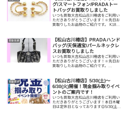
眠っているお品物はござい...
グ/スマートフォン/PRADAトー
トバッグお買取りしました
いつも買取大吉松山古川椿店をご利用い
ただきありがとうございます！🔆先日お
買取りしたお品物のご紹介です。 K18イ
ヤリング/スマートフォン/PRADAトート
バッグお家で眠っているお品物はござい
ませんか？ぜひ買取大吉松山古川椿店に
【松山古川椿店】PRADAハンド
買取実績
お査定させてく...
バッグ/天保通宝/パールネックレ
スお買取りしました
いつも買取大吉松山古川椿店をご利用い
ただきありがとうございます！🔆先日お
買取りしたお品物のご紹介です。
PRADAハンドバッグ/天保通宝/SV925パ
ールネックレスお家で眠っているお品物
はございませんか？ぜひ買取大吉松山古
【松山古川椿店】5/30(土)～
買取実績
川椿店にお査定させ...
6/30(火)開催！現金掴み取りイベ
ントのご案内です！
いつも買取大吉松山古川椿店をご利用い
ただきありがとうございます！本日木曜
日は定休日となっております😌5/30(土)
～6/30(火)期間限定☆現金掴み取りイベン
ト開催中です！🥰11,500円以上ご成約の
お客様限定でご参加いただけます😌(金券
類...