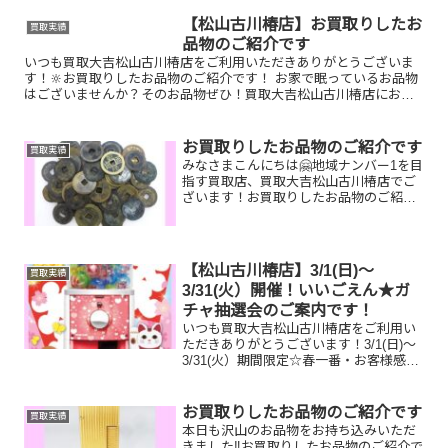
メガジュネーブお家で眠っているお品物
はございませんか？ぜひ買取大吉松山古
【松山古川椿店】お買取りしたお
買取実績
川椿店にお査定さ...
品物のご紹介です
いつも買取大吉松山古川椿店をご利用いただきありがとうございま
す！🔆お買取りしたお品物のご紹介です！ お家で眠っているお品物
はございませんか？そのお品物ぜひ！買取大吉松山古川椿店にお査
定させてください！🤗さらに！現在イベント開催中です！🎊日頃...
お買取りしたお品物のご紹介です
買取実績
みなさまこんにちは🤗地域ナンバー1を目
指す買取店、買取大吉松山古川椿店でご
ざいます！お買取りしたお品物のご紹介
です！🔆お家で眠っているお品物はござ
いませんか？そのお品物ぜひ！買取大吉
松山古川椿店にお査定させてください！
🤗皆様のお越しを心より...
【松山古川椿店】3/1(日)～
買取実績
3/31(火）開催！いいごえん★ガ
チャ抽選会のご案内です！
いつも買取大吉松山古川椿店をご利用い
ただきありがとうございます！3/1(日)～
3/31(火）期間限定☆春一番・お客様感謝
フェアとしまして現金が当たる！いいご
えん★ガチャ抽選会開催中です！🥰
11,500円以上ご成約のお客様限定でご参
お買取りしたお品物のご紹介です
買取実績
加いただけ...
本日も沢山のお品物をお持ち込みいただ
きました‼️お買取りしたお品物のご紹介で