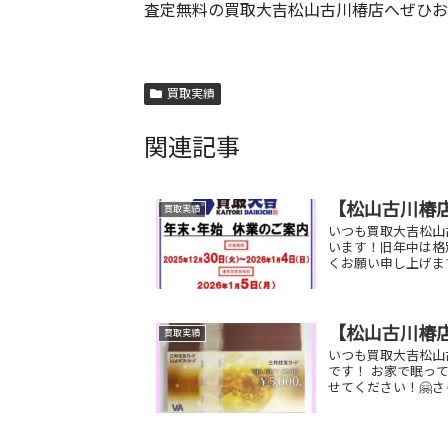
査定無料の買取大吉松山古川椿店へぜひお
買取実績
関連記事
【松山古川椿
買取実績
いつも買取大吉松山
います！旧年中は格
くお願い申し上げます
【松山古川椿
買取実績
いつも買取大吉松山
です！ お家で眠っ
せてください！🤗さ