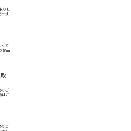
取りし
吉松山
なって
のお品
買取
物のご
物はご
物のご