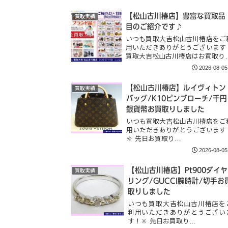
【松山古川椿店】豊富な買取品
買取実績
目のご紹介です♪
いつも買取大吉松山古川椿店をご
用いただきありがとうございます
買取大吉松山古川椿店はお買取り
2026-08-05
【松山古川椿店】ルイヴィトン
買取実績
バッグ/K10ピンブローチ/千円
銀貨幣お買取りしました
いつも買取大吉松山古川椿店をご
用いただきありがとうございます
🔆 先日お買取り…
2026-08-05
【松山古川椿店】Pt900ダイヤ
買取実績
リング/GUCCI腕時計/切手お
取りしました
いつも買取大吉松山古川椿店を
利用いただきありがとうござい
す！🔆 先日お買取り…