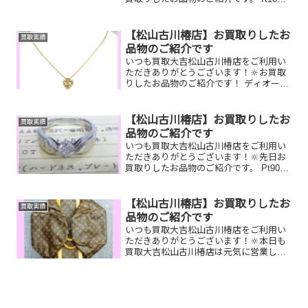
ックレス/OMEGA腕時計/ルイヴィトンキ
ーポルお家で眠っているお品物はござい
ませんか？ぜひ買取大吉松山古川椿店に
【松山古川椿店】お買取りしたお
買取実績
お査定させてく...
品物のご紹介です
いつも買取大吉松山古川椿店をご利用い
ただきありがとうございます！🔆お買取
りしたお品物のご紹介です！ ディオー
ル ネックレス 全国百貨店共通商品
券 ルイヴィトン マフラー家で眠って
いるお品物はございませんか？そのお品
【松山古川椿店】お買取りしたお
買取実績
物ぜひ！買取大吉松山古川椿...
品物のご紹介です
いつも買取大吉松山古川椿店をご利用い
ただきありがとうございます！🔆先日お
買取りしたお品物のご紹介です。 Pt900
ダイヤモンドリング／EPSONプリンター
／ルイヴィトン エリプスお家で眠って
いるお品物はございませんか？そのお品
【松山古川椿店】お買取りしたお
買取実績
物ぜひ！買取大...
品物のご紹介です
いつも買取大吉松山古川椿店をご利用い
ただきありがとうございます！🔆本日も
買取大吉松山古川椿店は元気に営業して
おります🤗お買取りしたお品物のご紹介
です！ ルイヴィトン キーポル／K18ネ
ックレス／双眼鏡お家で眠っているお品
物はございませんか？...