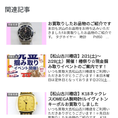
関連記事
お買取りしたお品物のご紹介です
買取実績
本日も沢山のお品物をお持ち込みいただ
きました‼️お買取りしたお品物のご紹介で
す。 タグホイヤー 時計 Pt850 ネ
ックレス コーチ 長財布今はもう使
っていないジュエリーや時計、財布など
一点一点丁寧に査定させていただきます
ので是非気軽に...
【松山古川椿店】2/21(土)～
買取実績
2/28(土）開催！椿祭り☆現金掴
み取りイベントのご案内です！
いつも買取大吉松山古川椿店をご利用い
ただきありがとうございます！本日木曜
日は定休日となっております😌2/21(土)
～2/28(土)期間限定☆椿祭り☆いいご縁フ
ェアとしまして、現金掴み取りイベント
を開催中です！🥰11,500円以上ご成約の
【松山古川椿店】K18ネックレ
買取実績
お客...
ス/OMEGA腕時計/ルイヴィトン
キーポルお買取りしました
いつも買取大吉松山古川椿店をご利用い
ただきありがとうございます！🔆先日お
買取りしたお品物のご紹介です。 K18ネ