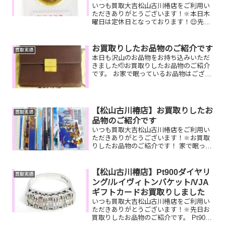
いつも買取大吉松山古川椿店をご利用い
ただきありがとうございます！🔆本日木
曜日は定休日となっております！😌先日
お買取りしたお品物のご紹介です。 御成
婚記念金貨/PENTAXカメラ/GUCCIリン
グお家で眠っているお品物はございませ
お買取りしたお品物のご紹介です
買取実績
んか？ぜひ買...
本日も沢山のお品物をお持ち込みいただ
きました🫡お買取りしたお品物のご紹介
です。 お家で眠っているお品物はござい
ませんか？そのお品物ぜひ！！買取大吉
松山古川椿店にお査定させてくださ
い！！🤗皆様のお越しを心よりお待ちし
ております♪
【松山古川椿店】お買取りしたお
買取実績
品物のご紹介です
いつも買取大吉松山古川椿店をご利用い
ただきありがとうございます！🔆お買取
りしたお品物のご紹介です！ 家で眠って
いるお品物はございませんか？そのお品
物ぜひ！買取大吉松山古川椿店にお査定
させてください！🤗そして！！8/30(土)～
【松山古川椿店】Pt900ダイヤリ
買取実績
9/30(火)...
ング/ルイヴィトンバケット/VJA
ギフトカードお買取りしました
いつも買取大吉松山古川椿店をご利用い
ただきありがとうございます！🔆先日お
買取りしたお品物のご紹介です。 Pt900
ダイヤリング/ルイヴィトンバケット/VJA