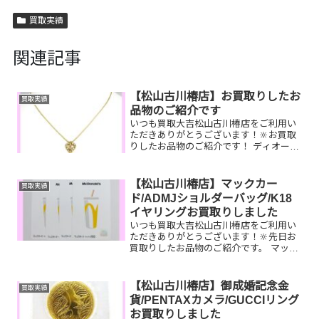
買取実績
関連記事
【松山古川椿店】お買取りしたお
買取実績
品物のご紹介です
いつも買取大吉松山古川椿店をご利用い
ただきありがとうございます！🔆お買取
りしたお品物のご紹介です！ ディオー
ル ネックレス 全国百貨店共通商品
券 ルイヴィトン マフラー家で眠って
いるお品物はございませんか？そのお品
【松山古川椿店】マックカー
買取実績
物ぜひ！買取大吉松山古川椿...
ド/ADMJショルダーバッグ/K18
イヤリングお買取りしました
いつも買取大吉松山古川椿店をご利用い
ただきありがとうございます！🔆先日お
買取りしたお品物のご紹介です。 マック
カード/ADMJショルダーバッグ/K18イヤ
リングお家で眠っているお品物はござい
ませんか？ぜひ買取大吉松山古川椿店に
【松山古川椿店】御成婚記念金
買取実績
お査定させてく...
貨/PENTAXカメラ/GUCCIリング
お買取りしました