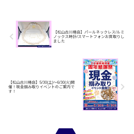
ギフトカードお家で眠っているお品物は
ございませんか？ぜひ買取大吉松山古川
椿店にお査定...
【松山古川椿店】パールネックレス/ルミ
ノックス時計/スマートフォンお買取りし
ました
【松山古川椿店】5/30(土)～6/30(火)開
催！現金掴み取りイベントのご案内で
す！