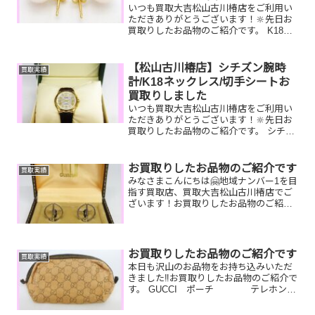
いつも買取大吉松山古川椿店をご利用い
ただきありがとうございます！🔆先日お
買取りしたお品物のご紹介です。 K18パ
ールピアス/全国百貨店共通券商品/フル
ラハンドバッグお家で眠っているお品物
はございませんか？ぜひ買取大吉松山古
【松山古川椿店】シチズン腕時
買取実績
川椿店にお査定させ...
計/K18ネックレス/切手シートお
買取りしました
いつも買取大吉松山古川椿店をご利用い
ただきありがとうございます！🔆先日お
買取りしたお品物のご紹介です。 シチズ
ン腕時計/K18ネックレス/切手シートお家
で眠っているお品物はございませんか？
ぜひ買取大吉松山古川椿店にお査定させ
お買取りしたお品物のご紹介です
買取実績
てください！💫皆...
みなさまこんにちは🤗地域ナンバー1を目
指す買取店、買取大吉松山古川椿店でご
ざいます！お買取りしたお品物のご紹介
です！🔆 お家で眠っているお品物はござ
いませんか？そのお品物ぜひ！買取大吉
松山古川椿店にお査定させてください！
🤗皆様のお越しを心よ...
お買取りしたお品物のご紹介です
買取実績
本日も沢山のお品物をお持ち込みいただ
きました‼️お買取りしたお品物のご紹介で
す。 GUCCI ポーチ テレホンカ
ード オメガ 時計使っていない
ブランド小物やテレホンカード、ボロボ