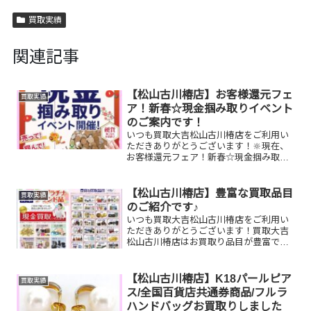
買取実績
関連記事
【松山古川椿店】お客様還元フェ
買取実績
ア！新春☆現金掴み取りイベント
のご案内です！
いつも買取大吉松山古川椿店をご利用い
ただきありがとうございます！🔆現在、
お客様還元フェア！新春☆現金掴み取り
イベントを開催中です🥰1/5(月)～1/31(土)
期間限定！！11,500円以上ご成約のお客
様限定でご参加いただけます😌(金券類、
【松山古川椿店】豊富な買取品目
買取実績
テ...
のご紹介です♪
いつも買取大吉松山古川椿店をご利用い
ただきありがとうございます！買取大吉
松山古川椿店はお買取り品目が豊富で
す！🥰ブランド品、貴金属、ジュエリ
ー、時計etc.はもちろん、他店で断られ
たものや、片手でお持ちいただけるもの
【松山古川椿店】K18パールピア
買取実績
ならお買取りできるお品が...
ス/全国百貨店共通券商品/フルラ
ハンドバッグお買取りしました