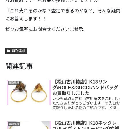
らお買取りできるお品が多数ございます！🫡
「これ売れるのかな？査定できるのかな？」そんな疑問
にお答えします！！
ぜひお気軽にお問合せくださいませ🥰
買取実績
関連記事
【松山古川椿店】K18リン
買取実績
グ/ROLEX/GUCCIハンドバッグ
お買取りしました
いつも買取大吉松山古川椿店をご利用い
ただきありがとうございます！🔆先日お
買取りしたお品物のご紹介です。 K18リ
ング/ROLEX シードゥエラー/GUCCI
ハンドバッグお家で眠っているお品物は
ございませんか？ぜひ買取大吉松山古川
【松山古川椿店】K18ネックレ
買取実績
椿店にお査...
ス/ルイヴィトンルーピング/穴銭