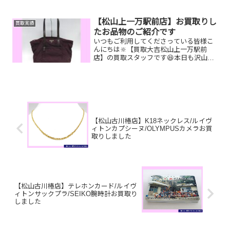
ラルドネックレスぜひお査定させてください😊ご不明な点がござ
い...
【松山上一万駅前店】お買取りし
買取実績
たお品物のご紹介です
いつもご利用してくださっている皆様こ
んにちは🔆【買取大吉松山上一万駅前
店】の買取スタッフです😆本日も沢山の
お品物をお持ち込みいただきました‼️お買
取りしたお品物のご紹介です。 プラダ
バッグ 古銭
図書カードNEXTし...
【松山古川椿店】K18ネックレス/ルイヴ
ィトンカプシーヌ/OLYMPUSカメラお買
取りしました
【松山古川椿店】テレホンカード/ルイヴ
ィトンサックプラ/SEIKO腕時計お買取り
しました