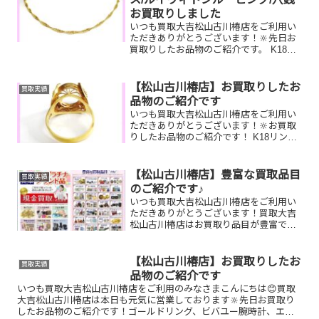
お買取りしました
いつも買取大吉松山古川椿店をご利用い
ただきありがとうございます！🔆先日お
買取りしたお品物のご紹介です。 K18ネ
ックレス/ルイヴィトンルーピング/穴銭
お家で眠っているお品物はございません
か？ぜひ買取大吉松山古川椿店にお査定
【松山古川椿店】お買取りしたお
買取実績
させてください！💫...
品物のご紹介です
いつも買取大吉松山古川椿店をご利用い
ただきありがとうございます！🔆お買取
りしたお品物のご紹介です！ K18リン
グ SEIKOクレドール
全国百貨店共通商品券家で眠っているお
品物はございませんか？そのお品物ぜ
【松山古川椿店】豊富な買取品目
買取実績
ひ！買取大吉松山古川...
のご紹介です♪
いつも買取大吉松山古川椿店をご利用い
ただきありがとうございます！買取大吉
松山古川椿店はお買取り品目が豊富で
す！🥰ブランド品、貴金属、ジュエリ
ー、時計etc.はもちろん、他店で断られ
たものや、片手でお持ちいただけるもの
【松山古川椿店】お買取りしたお
買取実績
ならお買取りできるお品が...
品物のご紹介です
いつも買取大吉松山古川椿店をご利用のみなさまこんにちは😊買取
大吉松山古川椿店は本日も元気に営業しております🔆先日お買取り
したお品物のご紹介です！ゴールドリング、ビバユー腕時計、エメ