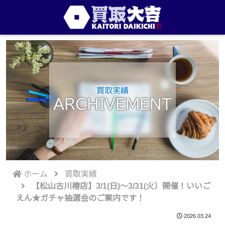
買取実績
ARCHIVEMENT
ホーム
買取実績
【松山古川椿店】3/1(日)～3/31(火）開催！いいご
えん★ガチャ抽選会のご案内です！
2026.03.24