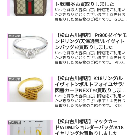
ト/図書券お買取りしました
いつも買取大吉松山古川椿店をご利用い
ただきありがとうございます！🔆先日お
買取りしたお品物のご紹介です。 GUCCI
ショルダーバッグ/ROLEXデイトジャス
ト/図書券お家で眠っているお品物はござ
いませんか？ぜひ買取大吉松山古川椿店
【松山古川椿店】 Pt900ダイヤモ
買取実績
にお査定させ...
ンドリング/天保通宝/ルイヴィト
ンバッグお買取りしました
いつも買取大吉松山古川椿店をご利用い
ただきありがとうございます！🔆先日お
買取りしたお品物のご紹介です。 Pt900
ダイヤモンドリング/天保通宝/ルイヴィ
トンセカンドバッグお家で眠っているお
品物はございませんか？ぜひ買取大吉松
【松山古川椿店】K18リング/ル
買取実績
山古川椿店にお査...
イヴィトンポルトフォイユサラ/
図書カードNEXTお買取りしまし
いつも買取大吉松山古川椿店をご利用い
た
ただきありがとうございます！🔆先日お
買取りしたお品物のご紹介です。 K18リ
ング/ルイヴィトンポルトフォイユサラ/
図書カードNEXTお家で眠っているお品
物はございませんか？ぜひ買取大吉松山
【松山古川椿店】マックカー
買取実績
古川椿店にお査定...
ド/ADMJショルダーバッグ/K18
イヤリングお買取りしました