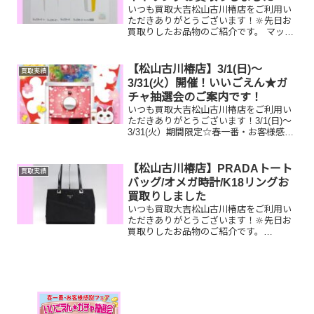
いつも買取大吉松山古川椿店をご利用い
ただきありがとうございます！🔆先日お
買取りしたお品物のご紹介です。 マック
カード/ADMJショルダーバッグ/K18イヤ
リングお家で眠っているお品物はござい
ませんか？ぜひ買取大吉松山古川椿店に
【松山古川椿店】3/1(日)～
買取実績
お査定させてく...
3/31(火）開催！いいごえん★ガ
チャ抽選会のご案内です！
いつも買取大吉松山古川椿店をご利用い
ただきありがとうございます！3/1(日)～
3/31(火）期間限定☆春一番・お客様感謝
フェアとしまして現金が当たる！いいご
えん★ガチャ抽選会開催中です！🥰
11,500円以上ご成約のお客様限定でご参
【松山古川椿店】PRADAトート
買取実績
加いただけ...
バッグ/オメガ時計/K18リングお
買取りしました
いつも買取大吉松山古川椿店をご利用い
ただきありがとうございます！🔆先日お
買取りしたお品物のご紹介です。
PRADAトートバッグ/オメガ時計/K18リ
ングお家で眠っているお品物はございま
せんか？ぜひ買取大吉松山古川椿店にお
査定させてください！...