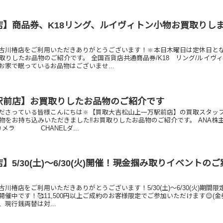
店】商品券、K18リング、ルイヴィトン小物お買取りし
古川椿店をご利用いただきありがとうございます！🔆本日木曜日は定休日と
取りしたお品物のご紹介です。 全国百貨店共通商品券/K18 リング/ルイヴ
お家で眠っているお品物はございませ...
駅前店】お買取りしたお品物のご紹介です
ださっている皆様こんにちは🔆【買取大吉松山上一万駅前店】の買取スタッ
物をお持ち込みいただきました‼️お買取りしたお品物のご紹介です。 ANA株
メラ CHANELダ...
】5/30(土)～6/30(火)開催！現金掴み取りイベントの
川椿店をご利用いただきありがとうございます！5/30(土)～6/30(火)期間限
催中です！🥰11,500円以上ご成約のお客様限定でご参加いただけます😌(
現行銭両替は対...