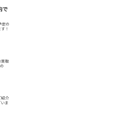
内で
予定の
ます！
お買取
もの
ご紹介
ざいま