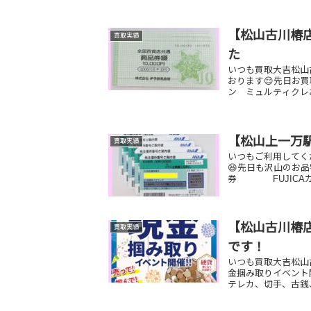
【松山古川椿
買取実績
た
いつも買取大吉松山
おります😌先日お買
ン ミュルティクレ
【松山上一万
買取実績
いつもご利用してく
😆先日も沢山のお品
券 FUJICAカ
【松山古川椿店
買取実績
です！
いつも買取大吉松山古
金掴み取りイベント開
テレカ、切手、古銭、