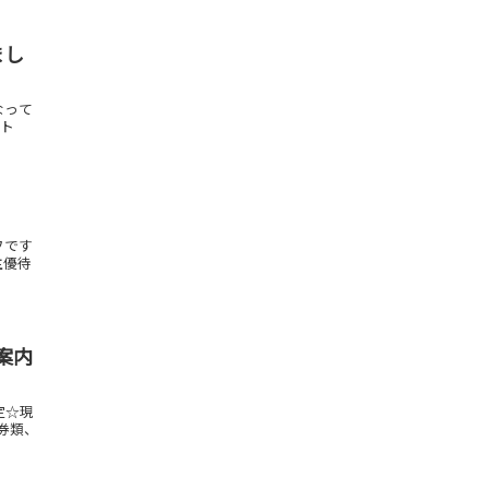
まし
なって
ィト
フです
主優待
ご案内
定☆現
金券類、