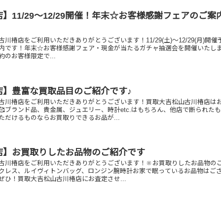
】11/29～12/29開催！年末☆お客様感謝フェアのご案
川椿店をご利用いただきありがとうございます！11/29(土)～12/29(月)開催
内です！年末☆お客様感謝フェア・現金が当たるガチャ抽選会を開催いたし
成約のお客様限定で...
店】豊富な買取品目のご紹介です♪
古川椿店をご利用いただきありがとうございます！買取大吉松山古川椿店は
🥰ブランド品、貴金属、ジュエリー、時計etc.はもちろん、他店で断られた
ただけるものならお買取りできるお品が...
店】お買取りしたお品物のご紹介です
古川椿店をご利用いただきありがとうございます！🔆お買取りしたお品物の
クレス、ルイヴィトンバッグ、ロンジン腕時計お家で眠っているお品物はご
ぜひ！買取大吉松山古川椿店にお査定させ...