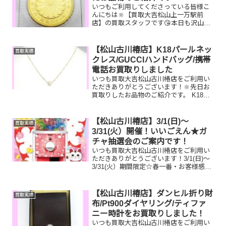
いつもご利用してくださっている皆様こ
んにちは🔆【買取大吉松山上一万駅前
店】の買取スタッフです😘本日も沢山の
お品物をお持ち込みいただきました‼️お買
取りしたお品物のご紹介です。 御在位10
万円金貨 テレホンカード
【松山古川椿店】K18パールネッ
買取実績
ティファニー 皿お...
クレス/GUCCIハンドバッグ/携帯
電話お買取りしました
いつも買取大吉松山古川椿店をご利用い
ただきありがとうございます！🔆先日お
買取りしたお品物のご紹介です。 K18パ
ールネックレス/GUCCIハンドバッグ/携
帯電話お家で眠っているお品物はござい
ませんか？ぜひ買取大吉松山古川椿店に
【松山古川椿店】3/1(日)～
買取実績
お査定させてく...
3/31(火）開催！いいごえん★ガ
チャ抽選会のご案内です！
いつも買取大吉松山古川椿店をご利用い
ただきありがとうございます！3/1(日)～
3/31(火）期間限定☆春一番・お客様感謝
フェアとしまして現金が当たる！いいご
えん★ガチャ抽選会開催中です！🥰
11,500円以上ご成約のお客様限定でご参
【松山古川椿店】ダンヒル折り財
買取実績
加いただけ...
布/Pt900ダイヤリング/ティファ
ニー時計をお買取りしました！
いつも買取大吉松山古川椿店をご利用い