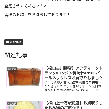
査定させてください！💫
皆様のお越しをお待ちしております！
買取実績
関連記事
【松山古川椿店】アンティークト
買取実績
ランク/ロンジン腕時計/Pt900パ
ールネックレスお買取りしました
いつも買取大吉松山古川椿店をご利用い
ただきありがとうございます！🔆先日お
買取りしたお品物のご紹介です。 アンテ
ィークレザートランク/ロンジン腕時
計/Pt900パールネックレスお家で眠って
いるお品物はございませんか？ぜひ買取
【松山上一万駅前店】お買取りし
買取実績
大吉松山古川椿店に...
たお品物のご紹介です