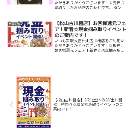
ただきありがとうございます！🔆先日お
買取りしたお品物のご紹介です。 ダンヒ
ル 折り財布/Pt900 ダイヤリング/ティ
ファニー 時計お家で眠っているお品物
はございませんか？そのお品物ぜひ！買
【松山古川椿店】お客様還元フェ
買取実績
取大吉松山古川...
ア！新春☆現金掴み取りイベント
のご案内です！
いつも買取大吉松山古川椿店をご利用い
ただきありがとうございます！🔆現在、
お客様還元フェア！新春☆現金掴み取り
イベントを開催中です🥰1/5(月)～1/31(土)
期間限定！！11,500円以上ご成約のお客
様限定でご参加いただけます😌(金券類、
テ...
【松山古川椿店】2/21(土)～2/28(土）開
催！椿祭り☆現金掴み取りイベントのご
案内です！