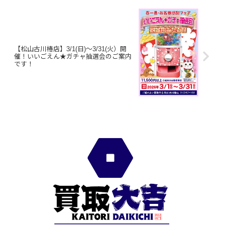
【松山古川椿店】3/1(日)～3/31(火）開
催！いいごえん★ガチャ抽選会のご案内
です！