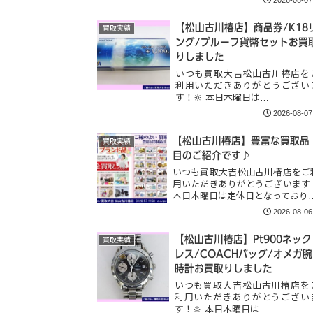
2026-08-07
【松山古川椿店】商品券/K18
買取実績
ング/プルーフ貨幣セットお買
りしました
いつも買取大吉松山古川椿店を
利用いただきありがとうござい
す！🔆 本日木曜日は…
2026-08-07
【松山古川椿店】豊富な買取品
買取実績
目のご紹介です♪
いつも買取大吉松山古川椿店をご
用いただきありがとうございます
本日木曜日は定休日となっており
2026-08-06
【松山古川椿店】Pt900ネック
買取実績
レス/COACHバッグ/オメガ腕
時計お買取りしました
いつも買取大吉松山古川椿店を
利用いただきありがとうござい
す！🔆 本日木曜日は…