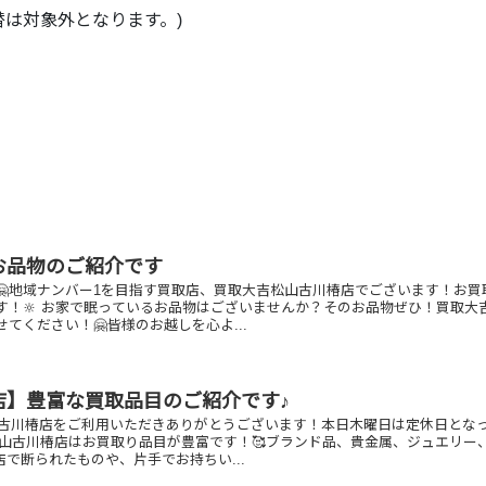
替は対象外となります。)
お品物のご紹介です
🤗地域ナンバー1を目指す買取店、買取大吉松山古川椿店でございます！お買
す！🔆 お家で眠っているお品物はございませんか？そのお品物ぜひ！買取大
てください！🤗皆様のお越しを心よ...
店】豊富な買取品目のご紹介です♪
古川椿店をご利用いただきありがとうございます！本日木曜日は定休日とな
松山古川椿店はお買取り品目が豊富です！🥰ブランド品、貴金属、ジュエリー
他店で断られたものや、片手でお持ちい...