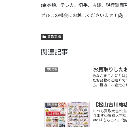
(金券類、テレカ、切手、古銭、現行銭両
ぜひこの機会にお越しくださいませ！🤗
買取実績
関連記事
お買取りした
買取実績
みなさまこんにちは
たお品物のご紹介で
古川椿店にお査定させ
【松山古川椿
買取実績
いつも買取大吉松山
ります😌買取大吉
etc.はもちろん、