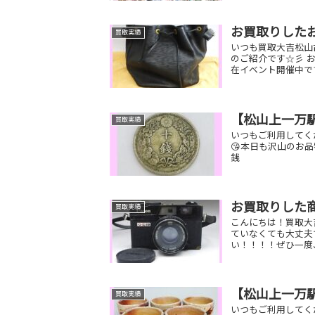
お買取りした
買取実績
いつも買取大吉松山
のご紹介です☆彡 
在イベント開催中です(^
【松山上一万
買取実績
いつもご利用してく
😘本日も沢山のお
銭 C.Dior 
お買取りした
買取実績
こんにちは！買取大
ていなくても大丈夫
い！！！！ぜひ一度
【松山上一万
買取実績
いつもご利用してく