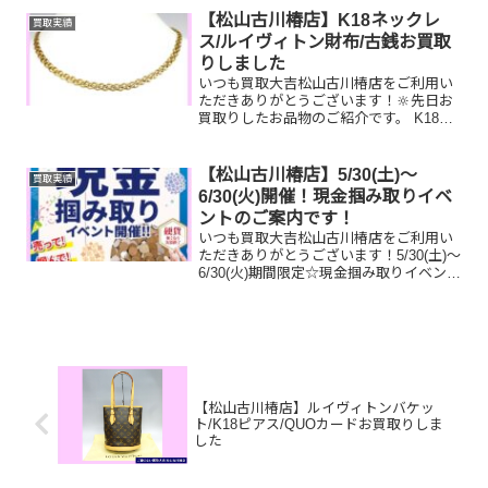
たものや、片手でお持ちいただけるもの
【松山古川椿店】K18ネックレ
買取実績
ならお買取りできるお品が...
ス/ルイヴィトン財布/古銭お買取
りしました
いつも買取大吉松山古川椿店をご利用い
ただきありがとうございます！🔆先日お
買取りしたお品物のご紹介です。 K18ネ
ックレス/ルイヴィトン ジッピーオーガ
ナイザー/古銭お家で眠っているお品物は
ございませんか？ぜひ買取大吉松山古川
【松山古川椿店】5/30(土)～
買取実績
椿店にお査定させ...
6/30(火)開催！現金掴み取りイベ
ントのご案内です！
いつも買取大吉松山古川椿店をご利用い
ただきありがとうございます！5/30(土)～
6/30(火)期間限定☆現金掴み取りイベント
開催中です！🥰11,500円以上ご成約のお
客様限定でご参加いただけます😌(金券
類、テレカ、切手、古銭、現行銭両替は
対...
【松山古川椿店】ルイヴィトンバケッ
ト/K18ピアス/QUOカードお買取りしま
した