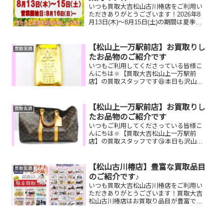
いつも買取大吉松山古川椿店をご利用い
ただきありがとうございます！2026年8
月13日(木)～8月15日(土)の期間は夏季休
暇とさせていただきます。営業再開は8月
16日(日)10:00からです。よろしくお願い
いたします😌
【松山上一万駅前店】お買取りし
買取実績
たお品物のご紹介です
いつもご利用してくださっている皆様こ
んにちは🔆【買取大吉松山上一万駅前
店】の買取スタッフです😆本日も沢山の
お品物をお持ち込みいただきました‼️お買
取りしたお品物のご紹介です。 K24 イ
ンゴット ジバンシー 公式ライ
【松山上一万駅前店】お買取りし
買取実績
ン シャネル 折り...
たお品物のご紹介です
いつもご利用してくださっている皆様こ
んにちは🔆【買取大吉松山上一万駅前
店】の買取スタッフです😘本日も沢山の
お品物をお持ち込みいただきました‼️お買
取りしたお品物のご紹介です。 ルイヴィ
トン 水月焼
【松山古川椿店】豊富な買取品目
買取実績
SEIKOキーポル ...
のご紹介です♪
いつも買取大吉松山古川椿店をご利用い
ただきありがとうございます！買取大吉
松山古川椿店はお買取り品目が豊富で
す！🥰ブランド品、貴金属、ジュエリ
ー、時計etc.はもちろん、他店で断られ