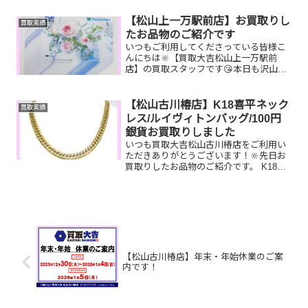
取りしたお品物のご紹介です。 JTBギフ
ト券 K18 ブレスレット
【松山上一万駅前店】お買取りし
買取実績
ROLEX K1...
たお品物のご紹介です
いつもご利用してくださっている皆様こ
んにちは🔆【買取大吉松山上一万駅前
店】の買取スタッフです😘本日も沢山の
お品物をお持ち込みいただきました‼️お買
取りしたお品物のご紹介です。 クオカー
ド Canon カメラ
【松山古川椿店】K18喜平ネック
買取実績
グッチ ベルトお...
レス/ルイヴィトンバッグ/100円
銀貨お買取りしました
いつも買取大吉松山古川椿店をご利用い
ただきありがとうございます！🔆先日お
買取りしたお品物のご紹介です。 K18喜
平ネックレス/ルイヴィトン リポータ
ー/100円銀貨お家で眠っているお品物は
ございませんか？ぜひ買取大吉松山古川
椿店にお査定させ...
【松山古川椿店】年末・年始休業のご案
内です！