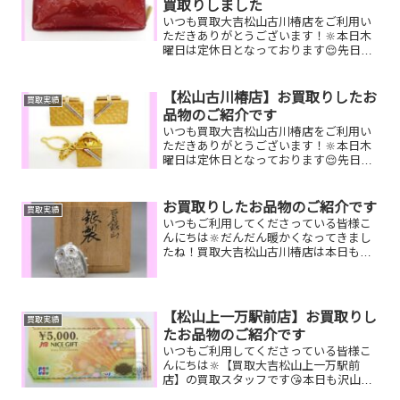
買取りしました
いつも買取大吉松山古川椿店をご利用い
ただきありがとうございます！🔆本日木
曜日は定休日となっております😌先日お
買取りしたお品物のご紹介です。 ルイヴ
ィトン ジッピーウォレット/Pt850 リ
ング/クオカードお家で眠っているお品物
【松山古川椿店】お買取りしたお
買取実績
はございません...
品物のご紹介です
いつも買取大吉松山古川椿店をご利用い
ただきありがとうございます！🔆本日木
曜日は定休日となっております😌先日お
買取りしたお品物のご紹介です！ カフ
ス、タイピン ルイヴィトン 財
布 VJAギフトカード家で眠っている
お買取りしたお品物のご紹介です
買取実績
お品物はございませんか？...
いつもご利用してくださっている皆様こ
んにちは🔆だんだん暖かくなってきまし
たね！買取大吉松山古川椿店は本日も元
気に営業しております🫡お買取りしたお
品物のご紹介です。 お家で眠っているお
品物はございませんか？そのお品物ぜ
ひ！買取大吉松山古川椿店...
【松山上一万駅前店】お買取りし
買取実績
たお品物のご紹介です
いつもご利用してくださっている皆様こ
んにちは🔆【買取大吉松山上一万駅前
店】の買取スタッフです😘本日も沢山の
お品物をお持ち込みいただきました‼️お買