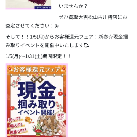
いませんか？
ぜひ買取大吉松山古川椿店にお
査定させてください！💫
そして！！1/5(月)からお客様還元フェア！新春☆現金掴
み取りイベントを開催中いたします🥰
1/5(月)～1/31(土)期間限定！！