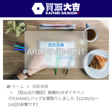
買取実績
ARCHIVEMENT
ホーム
買取実績
【松山古川椿店】絵画/K18ダイヤリン
グ/CHANELバッグお買取りしました【12/30(火)～
1/4(日)休業です】