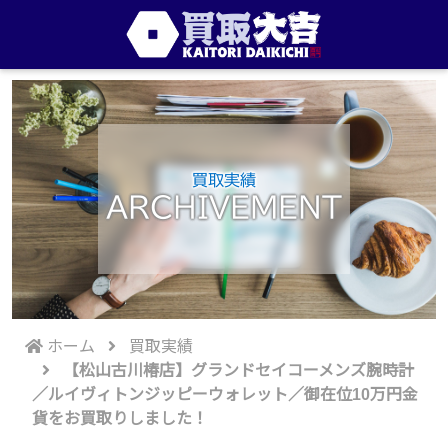
買取実績
ARCHIVEMENT
ホーム
買取実績
【松山古川椿店】グランドセイコーメンズ腕時計
／ルイヴィトンジッピーウォレット／御在位10万円金
貨をお買取りしました！