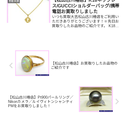
【松山古川椿店】K18ネックレ
買取実績
ならお買取りできるお品が...
ス/GUCCIショルダーバッグ/携帯
電話お買取りしました
いつも買取大吉松山古川椿店をご利用い
ただきありがとうございます！🔆先日お
買取りしたお品物のご紹介です。 K18ネ
ックレス/GUCCIショルダーバッグ/携帯
電話お家で眠っているお品物はございま
せんか？そのお品物ぜひ！買取大吉松山
古川椿店にお査...
【松山古川椿店】お買取りしたお品物の
ご紹介です
【松山古川椿店】Pt900パールリング／
Nikonカメラ／ルイヴィトンシャンティ
PMをお買取りしました！