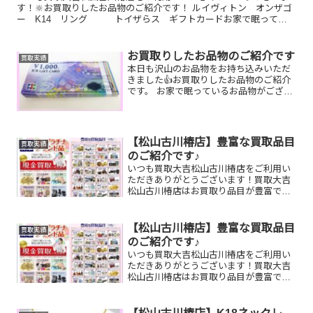
す！🔆お買取りしたお品物のご紹介です！ ルイヴィトン オンザゴ
ー K14 リング トイザらス ギフトカードお家で眠ってい
るお品物はございませんか？そのお品物ぜひ！買取大吉松山古...
お買取りしたお品物のご紹介です
買取実績
本日も沢山のお品物をお持ち込みいただ
きました👍お買取りしたお品物のご紹介
です。 お家で眠っているお品物がござい
ましたらぜひ、お査定させてください！
そして！現在イベント開催中です
(^^♪11,500円以上ご成約のお客様限定で
ご参加いただけます...
【松山古川椿店】豊富な買取品目
買取実績
のご紹介です♪
いつも買取大吉松山古川椿店をご利用い
ただきありがとうございます！買取大吉
松山古川椿店はお買取り品目が豊富で
す！🥰ブランド品、貴金属、ジュエリ
ー、時計etc.はもちろん、他店で断られ
たものや、片手でお持ちいただけるもの
【松山古川椿店】豊富な買取品目
買取実績
ならお買取りできるお品が...
のご紹介です♪
いつも買取大吉松山古川椿店をご利用い
ただきありがとうございます！買取大吉
松山古川椿店はお買取り品目が豊富で
す！🥰ブランド品、貴金属、ジュエリ
ー、時計etc.はもちろん、他店で断られ
たものや、片手でお持ちいただけるもの