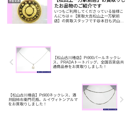
【松山上一万駅前店】お買取りし
買取実績
す！
たお品物のご紹介です
いつもご利用してくださっている皆様こ
んにちは🔆【買取大吉松山上一万駅前
店】の買取スタッフです😆本日も沢山の
お品物をお持ち込みいただきました‼️お買
取りしたお品物のご紹介です。 天皇陛下
御在位記念1万円金貨 ティファニーSV
リング グッチGG...
【松山古川椿店】Pt900パールネックレ
ス、PRADAトートバッグ、全国百貨店共
通商品券をお買取りしました！
【松山古川椿店】Pt900ネックレス、酒
井田柿右衛門花瓶、ルイヴィトンアルマ
をお買取りしました！