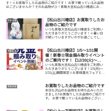
す！🔆お買取りしたお品物のご紹介です！ お家で眠っているお品物
はございませんか？そのお品物ぜひ！買取大吉松山古川椿店にお査
定させてください！🤗さらに！現在イベント開催中です！🎊日頃...
【松山古川椿店】お買取りしたお
買取実績
品物のご紹介です
いつも買取大吉松山古川椿店をご利用い
ただきありがとうございます！🔆暑い日
が続いていますがいかがお過ごしでしょ
うか？😚買取大吉松山古川椿店は本日も
元気に営業しております！お買取りした
お品物のご紹介です！ 酒井田柿右衛門一
【松山古川椿店】1/5～1/31開
買取実績
輪挿し／ティファニーポ...
催！新春☆現金掴み取りイベント
のご案内です！【12/30(火)～
いつも買取大吉松山古川椿店をご利用い
1/4(日)休業です】
ただきありがとうございます！1/5(月)～
1/31(土)期間限定☆お客様還元フェアとし
まして、新春☆現金掴み取りイベントを
開催いたします！🥰11,500円以上ご成約
のお客様限定でご参加いただけます😌(金
お買取りしたお品物のご紹介です
買取実績
券...
本日も沢山のお品物をお持ち込みいただ
きました‼️お買取りしたお品物のご紹介で
す。 お家で眠っているお品物はございま
せんか？そのお品物ぜひ！買取大吉松山
古川椿店にお査定させてください！🤗皆
様のお越しを心よりお待ちしておりま