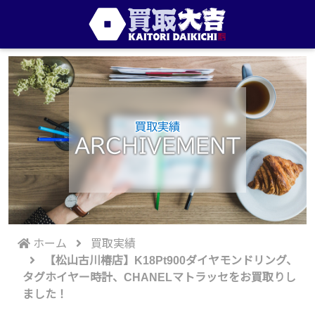
買取実績
ARCHIVEMENT
ホーム
買取実績
【松山古川椿店】K18Pt900ダイヤモンドリング、
タグホイヤー時計、CHANELマトラッセをお買取りし
ました！