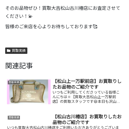
そのお品物ぜひ！買取大吉松山古川椿店にお査定させて
ください！💫
皆様のご来店を心よりお待ちしております🥰
買取実績
関連記事
【松山上一万駅前店】お買取りし
買取実績
たお品物のご紹介です
いつもご利用してくださっている皆様こ
んにちは🔆【買取大吉松山上一万駅前
店】の買取スタッフです😆本日も沢山の
お品物をお持ち込みいただきました‼️お買
取りしたお品物のご紹介です。 CHANEL
ショルダーバッグ／Nikonカメラ／K18ブ
【松山古川椿店】お買取りしたお
買取実績
ローチし...
品物のご紹介です
いつも買取大吉松山古川椿店をご利用いただきありがとうございま