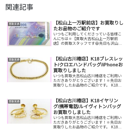
関連記事
【松山上一万駅前店】お買取りし
買取実績
たお品物のご紹介です
いつもご利用してくださっている皆様こ
んにちは🔆【買取大吉松山上一万駅前
店】の買取スタッフです😆先日も沢山の
お品物をお持ち込みいただきました‼️お買
取りしたお品物のご紹介です。 JCBギフ
トカード K18ネックレス
【松山古川椿店】K18ブレスレッ
買取実績
COACH財布し...
ト/クロエハンドバッグ/iPhoneお
買取りしました
いつも買取大吉松山古川椿店をご利用い
ただきありがとうございます！🔆先日お
買取りしたお品物のご紹介です。 K18ブ
レスレット/クロエ ハンドバッ
グ/iPhoneお家で眠っているお品物はござ
いませんか？ぜひ買取大吉松山古川椿店
【松山古川椿店】K18イヤリン
買取実績
にお査定させてくだ...
グ/携帯電話/ルイヴィトンバッグ
お買取りしました
いつも買取大吉松山古川椿店をご利用い
ただきありがとうございます！🔆先日お
買取りしたお品物のご紹介です。 K18イ