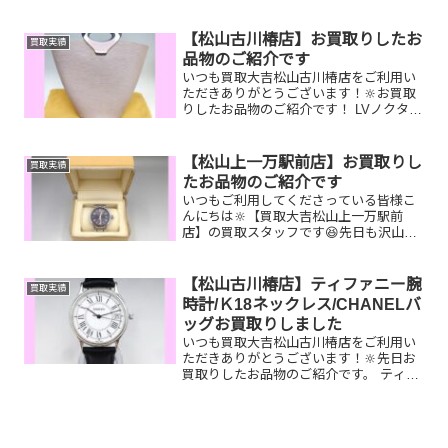
ヤリング/携帯電話/ルイヴィトンキーポ
ルお家で眠っているお品物はございませ
んか？ぜひ買取大吉松山古川椿店にお査
【松山古川椿店】お買取りしたお
買取実績
定させてください！...
品物のご紹介です
いつも買取大吉松山古川椿店をご利用い
ただきありがとうございます！🔆お買取
りしたお品物のご紹介です！ LVノクタン
ブルライラック／14K時計裏蓋／全農商
品券家で眠っているお品物はございませ
んか？そのお品物ぜひ！買取大吉松山古
【松山上一万駅前店】お買取りし
買取実績
川椿店にお査定させ...
たお品物のご紹介です
いつもご利用してくださっている皆様こ
んにちは🔆【買取大吉松山上一万駅前
店】の買取スタッフです😆先日も沢山の
お品物をお持ち込みいただきました‼️お買
取りしたお品物のご紹介です。 Pt900
ネックレス ルイヴィトン タンブー
【松山古川椿店】ティファニー腕
買取実績
ルGMT 全国百...
時計/Ｋ18ネックレス/CHANELバ
ッグお買取りしました
いつも買取大吉松山古川椿店をご利用い
ただきありがとうございます！🔆先日お
買取りしたお品物のご紹介です。 ティフ
ァニー腕時計/Ｋ18ネックレス/CHANEL
ショルダーバッグお家で眠っているお品
物はございませんか？ぜひ買取大吉松山
古川椿店にお査...