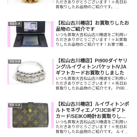
ただきありがとうございます！🔆先日お
買取りしたお品物のご紹介です。
K18Pt900サファイヤリング/JTBナイスト
リップ旅行券/ルイヴィトン トゥルース
メイクアップお家で眠っているお品物は
【松山古川椿店】お買取りしたお
買取実績
ございませんか...
品物のご紹介です
いつも買取大吉松山古川椿店をご利用い
ただきありがとうございます！🔆お買取
りしたお品物のご紹介です！お家で眠っ
ているお品物はございませんか？そのお
品物ぜひ！買取大吉松山古川椿店にお査
定させてください！🤗
【松山古川椿店】Pt900ダイヤリ
買取実績
ング/ルイヴィトンバケット/VJA
ギフトカードお買取りしました
いつも買取大吉松山古川椿店をご利用い
ただきありがとうございます！🔆先日お
買取りしたお品物のご紹介です。 Pt900
ダイヤリング/ルイヴィトンバケット/VJA
ギフトカードお家で眠っているお品物は
ございませんか？ぜひ買取大吉松山古川
【松山古川椿店】ルイヴィトンポ
買取実績
椿店にお査定...
ルトモネヴィエノワ/JCBギフト
カード/SEIKO時計お買取りしま
いつも買取大吉松山古川椿店をご利用い
した
ただきありがとうございます！🔆先日お
買取りしたお品物のご紹介です。 ルイヴ
ィトンポルトモネヴィエノワ/JCBギフト