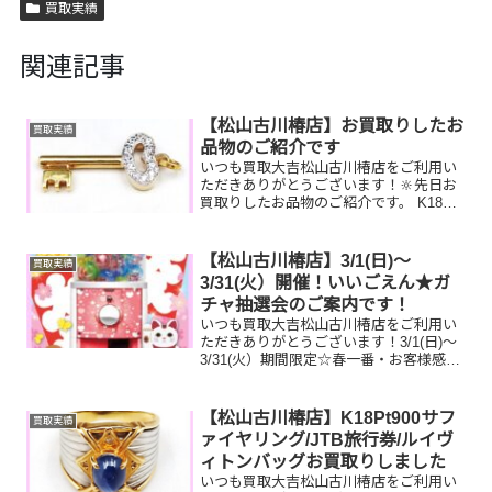
買取実績
関連記事
【松山古川椿店】お買取りしたお
買取実績
品物のご紹介です
いつも買取大吉松山古川椿店をご利用い
ただきありがとうございます！🔆先日お
買取りしたお品物のご紹介です。 K18ネ
ックレストップ／ルイヴィトンパピヨン
／古銭お家で眠っているお品物はござい
ませんか？そのお品物ぜひ！買取大吉松
【松山古川椿店】3/1(日)～
買取実績
山古川椿店にお査定さ...
3/31(火）開催！いいごえん★ガ
チャ抽選会のご案内です！
いつも買取大吉松山古川椿店をご利用い
ただきありがとうございます！3/1(日)～
3/31(火）期間限定☆春一番・お客様感謝
フェアとしまして現金が当たる！いいご
えん★ガチャ抽選会開催中です！🥰
11,500円以上ご成約のお客様限定でご参
【松山古川椿店】K18Pt900サフ
買取実績
加いただけ...
ァイヤリング/JTB旅行券/ルイヴ
ィトンバッグお買取りしました
いつも買取大吉松山古川椿店をご利用い