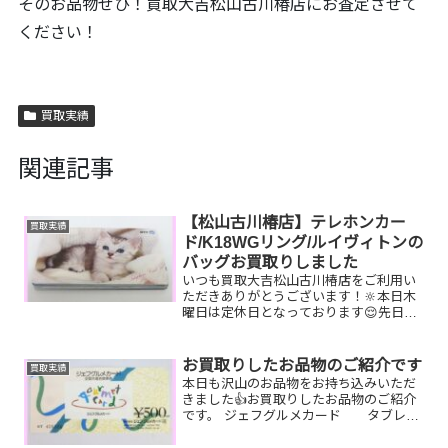
そのお品物ぜひ！買取大吉松山古川椿店にお査定させて
ください！
買取実績
関連記事
【松山古川椿店】テレホンカー
買取実績
ド/K18WGリング/ルイヴィトンの
バッグお買取りしました
いつも買取大吉松山古川椿店をご利用い
ただきありがとうございます！🔆本日木
曜日は定休日となっております😌先日お
買取りしたお品物のご紹介です。 テレホ
ンカード/K18WG リング/ルイヴィト
ン スピーディお家で眠っているお品物
お買取りしたお品物のご紹介です
買取実績
はございませんか？...
本日も沢山のお品物をお持ち込みいただ
きました👍お買取りしたお品物のご紹介
です。 ジェフグルメカード タブレッ
ト カメラお家で眠っている
商品券やタブレット、カメラはございま