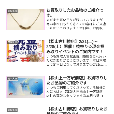
せんか？😶お家で眠っているお品物がご
ざいましたら是非お査定...
お買取りしたお品物のご紹介で
買取実績
す。
まだまだ寒い日々が続いておりますが、
寒い中本日もたくさんのお客様にご来店
いただいております！本日は、お買取り
した金製品のご紹介です。K18デザイン
ネックレスPt850クロストップネックレ
スK18ボールチェーンネックレス金を売
【松山古川椿店】2/21(土)～
買取実績
るなら金の相場が...
2/28(土）開催！椿祭り☆現金掴
み取りイベントのご案内です！
いつも買取大吉松山古川椿店をご利用い
ただきありがとうございます！本日木曜
日は定休日となっております😌2/21(土)
～2/28(土)期間限定☆椿祭り☆いいご縁フ
ェアとしまして、現金掴み取りイベント
を開催中です！🥰11,500円以上ご成約の
【松山上一万駅前店】お買取りし
買取実績
お客...
たお品物のご紹介です
いつもご利用してくださっている皆様こ
んにちは🔆【買取大吉松山上一万駅前
店】の買取スタッフです😘本日も沢山の
お品物をお持ち込みいただきました‼️お買
取りしたお品物のご紹介です。 JTBナイ
ストリップ K18 オニキスイヤリン
【松山古川椿店】お買取りしたお
買取実績
グ セリーヌ マ...