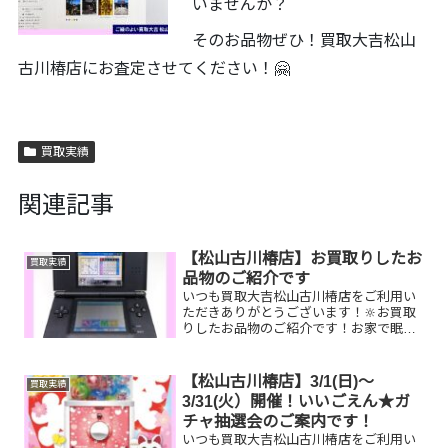
いませんか？
そのお品物ぜひ！買取大吉松山
古川椿店にお査定させてください！🤗
買取実績
関連記事
【松山古川椿店】お買取りしたお
買取実績
品物のご紹介です
いつも買取大吉松山古川椿店をご利用い
ただきありがとうございます！🔆お買取
りしたお品物のご紹介です！お家で眠っ
ているお品物はございませんか？そのお
品物ぜひ！買取大吉松山古川椿店にお査
定させてください！🤗
【松山古川椿店】3/1(日)～
買取実績
3/31(火）開催！いいごえん★ガ
チャ抽選会のご案内です！
いつも買取大吉松山古川椿店をご利用い