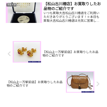
ックレス、ROLEX腕時計お家で眠ってい
【松山古川椿店】お買取りしたお
買取実績
るお品物はございませ...
品物のご紹介です
いつも買取大吉松山古川椿店をご利用い
ただきありがとうございます！🔆本日も
買取大吉松山古川椿店は元気に営業して
おります🤗お買取りしたお品物のご紹介
です！ 記念純銀メダル JTBナイ
スギフト カルティエ メンズ腕時
計お家で眠っているお...
【松山上一万駅前店】お買取りしたお品
物のご紹介です
【松山上一万駅前店】お買取りしたお品
物のご紹介です