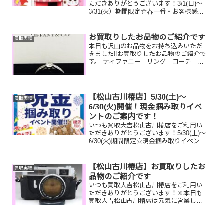
ただきありがとうございます！3/1(日)～
3/31(火）期間限定☆春一番・お客様感謝
フェアとしまして現金が当たる！いいご
えん★ガチャ抽選会開催中です！🥰
11,500円以上ご成約のお客様限定でご参
お買取りしたお品物のご紹介です
買取実績
加いただけ...
本日も沢山のお品物をお持ち込みいただ
きました‼️お買取りしたお品物のご紹介で
す。 ティファニー リング コーチ 財
布 日本旅行ギフト旅行券ブラ
ンドジュエリーやブランドの財布はもち
ろんのこと貰ったけど使っていない商品
券をまとめて持って...
【松山古川椿店】5/30(土)～
買取実績
6/30(火)開催！現金掴み取りイベ
ントのご案内です！
いつも買取大吉松山古川椿店をご利用い
ただきありがとうございます！5/30(土)～
6/30(火)期間限定☆現金掴み取りイベント
開催中です！🥰11,500円以上ご成約のお
客様限定でご参加いただけます😌(金券
類、テレカ、切手、古銭、現行銭両替は
【松山古川椿店】お買取りしたお
買取実績
対...
品物のご紹介です
いつも買取大吉松山古川椿店をご利用い
ただきありがとうございます！🔆本日も
買取大吉松山古川椿店は元気に営業して
おります🤗お買取りしたお品物のご紹介
です！ルイヴィトンバッグ、ゴールドネ