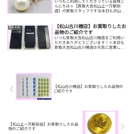
いつもご利用してくださっている皆様こ
んにちは🔆【買取大吉松山上一万駅前
店】の買取スタッフです😘本日も沢山の
お品物をお持ち込みいただきました‼️お買
取りしたお品物のご紹介です。 K14 イ
ヤリング ルイヴィトン ミュー
【松山古川椿店】お買取りしたお
買取実績
ル ガラケー今はも...
品物のご紹介です
いつも買取大吉松山古川椿店をご利用い
ただきありがとうございます！🔆本日も
買取大吉松山古川椿店は元気に営業して
おります🤗お買取りしたお品物のご紹介
です！ 携帯電話 プラチナ
パールリング CHANEL 長財布お家で
眠っているお品物は...
【松山古川椿店】お買取りしたお品物の
ご紹介です
【松山上一万駅前店】お買取りしたお品
物のご紹介です