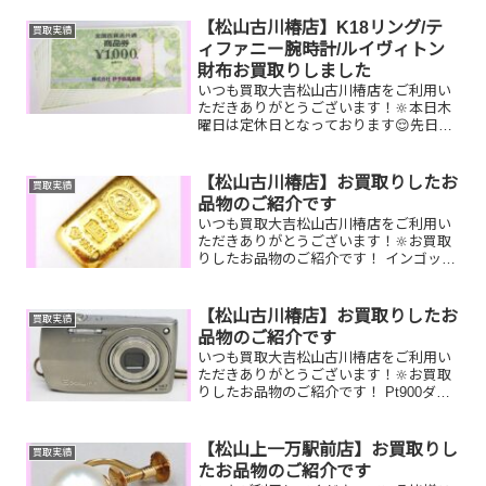
お家で眠っているお品物はございません
か？ぜひ買取大吉松山古川椿店にお査定
【松山古川椿店】K18リング/テ
買取実績
させてください！...
ィファニー腕時計/ルイヴィトン
財布お買取りしました
いつも買取大吉松山古川椿店をご利用い
ただきありがとうございます！🔆本日木
曜日は定休日となっております😌先日お
買取りしたお品物のご紹介です。 全国百
貨店共通商品券/K18 リング/ルイヴィト
ン ミュルティクレ4お家で眠っているお
【松山古川椿店】お買取りしたお
買取実績
品物はございま...
品物のご紹介です
いつも買取大吉松山古川椿店をご利用い
ただきありがとうございます！🔆お買取
りしたお品物のご紹介です！ インゴッ
ト CHANEL J12
K18 リングお家で眠っているお品物は
ございませんか？そのお品物ぜひ！買取
【松山古川椿店】お買取りしたお
買取実績
大吉松山古川椿店...
品物のご紹介です
いつも買取大吉松山古川椿店をご利用い
ただきありがとうございます！🔆お買取
りしたお品物のご紹介です！ Pt900ダイ
ヤモンドリング／ルイヴィトンキーポル
／CASIOカメラお家で眠っているお品物
はございませんか？そのお品物ぜひ！買
【松山上一万駅前店】お買取りし
買取実績
取大吉松山古川...
たお品物のご紹介です