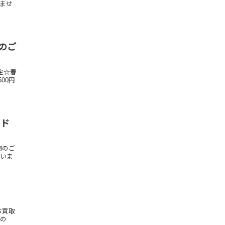
いませ
会のご
定☆春
00円
ード
物のご
ざいま
お買取
もの