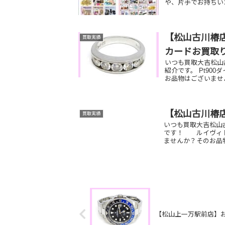
や、片手でお持ちい
【松山古川椿店
買取実績
カードお買取
いつも買取大吉松山
紹介です。 Pt90
お品物はございません
【松山古川椿
買取実績
いつも買取大吉松山
です！ ルイヴィト
ませんか？そのお品物
【松山上一万駅前店】