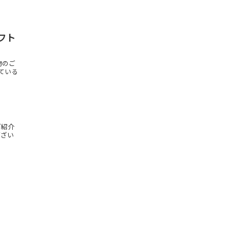
フト
物のご
っている
ご紹介
ござい