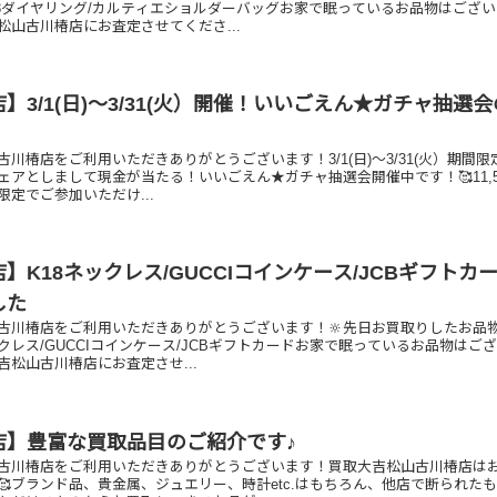
K18ダイヤリング/カルティエショルダーバッグお家で眠っているお品物はござ
松山古川椿店にお査定させてくださ...
】3/1(日)～3/31(火）開催！いいごえん★ガチャ抽選
川椿店をご利用いただきありがとうございます！3/1(日)～3/31(火）期間限
ェアとしまして現金が当たる！いいごえん★ガチャ抽選会開催中です！🥰11,5
定でご参加いただけ...
】K18ネックレス/GUCCIコインケース/JCBギフトカ
した
古川椿店をご利用いただきありがとうございます！🔆先日お買取りしたお品
ックレス/GUCCIコインケース/JCBギフトカードお家で眠っているお品物はご
松山古川椿店にお査定させ...
店】豊富な買取品目のご紹介です♪
古川椿店をご利用いただきありがとうございます！買取大吉松山古川椿店は
🥰ブランド品、貴金属、ジュエリー、時計etc.はもちろん、他店で断られた