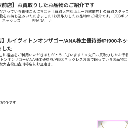
駅前店】お買取りしたお品物のご紹介です
ださっている皆様こんにちは🔆【買取大吉松山上一万駅前店】の買取スタッ
物をお持ち込みいただきました‼️お買取りしたお品物のご紹介です。 JCBギ
クレス PRADA ナ...
】ルイヴィトンオンザゴー/ANA株主優待券/Pt900ネ
ました
古川椿店をご利用いただきありがとうございます！🔆先日お買取りしたお品
トンオンザゴー/ANA株主優待券/Pt900ネックレスお家で眠っているお品物
取大吉松山古川椿店にお査定さ...
ご紹介です