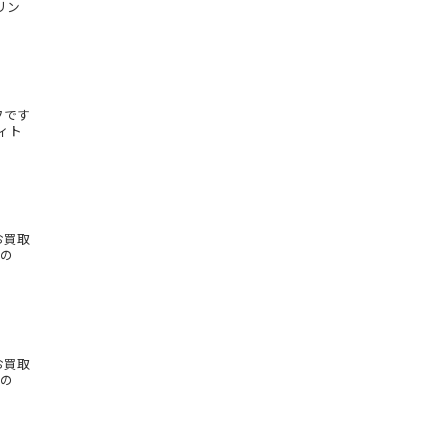
リン
フです
ィト
お買取
もの
お買取
もの