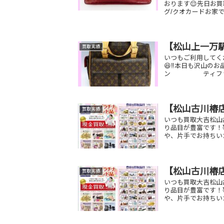
おります😌先日お買
グ/クオカードお家で
【松山上一万
買取実績
いつもご利用してく
😆‼️本日も沢山の
ン ティファニ
【松山古川椿
買取実績
いつも買取大吉松山
り品目が豊富です！
や、片手でお持ちい
【松山古川椿
買取実績
いつも買取大吉松山
り品目が豊富です！
や、片手でお持ちい