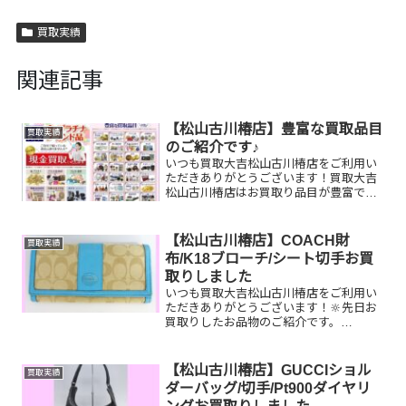
買取実績
関連記事
【松山古川椿店】豊富な買取品目
買取実績
のご紹介です♪
いつも買取大吉松山古川椿店をご利用い
ただきありがとうございます！買取大吉
松山古川椿店はお買取り品目が豊富で
す！🥰ブランド品、貴金属、ジュエリ
ー、時計etc.はもちろん、他店で断られ
たものや、片手でお持ちいただけるもの
【松山古川椿店】COACH財
買取実績
ならお買取りできるお品が...
布/K18ブローチ/シート切手お買
取りしました
いつも買取大吉松山古川椿店をご利用い
ただきありがとうございます！🔆先日お
買取りしたお品物のご紹介です。
COACH財布/K18ブローチ/シート切手お
家で眠っているお品物はございません
か？ぜひ買取大吉松山古川椿店にお査定
【松山古川椿店】GUCCIショル
買取実績
させてください！💫そし...
ダーバッグ/切手/Pt900ダイヤリ