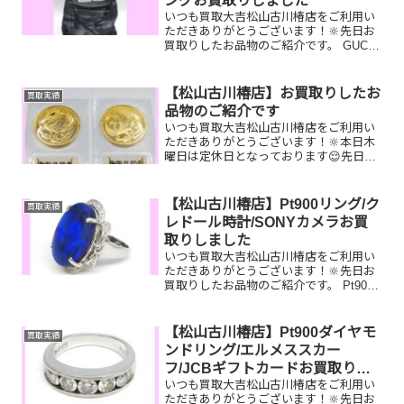
ングお買取りしました
いつも買取大吉松山古川椿店をご利用い
ただきありがとうございます！🔆先日お
買取りしたお品物のご紹介です。 GUCCI
ショルダーバッグ/切手/Pt900ダイヤリン
グお家で眠っているお品物はございませ
んか？ぜひ買取大吉松山古川椿店にお査
【松山古川椿店】お買取りしたお
買取実績
定させてく...
品物のご紹介です
いつも買取大吉松山古川椿店をご利用い
ただきありがとうございます！🔆本日木
曜日は定休日となっております😌先日お
買取りしたお品物のご紹介です。 御即位
記念10万円金貨／K18ファイアオパール
ネックレストップ／JTB旅行券お家で眠
【松山古川椿店】Pt900リング/ク
買取実績
っているお品物は...
レドール時計/SONYカメラお買
取りしました
いつも買取大吉松山古川椿店をご利用い
ただきありがとうございます！🔆先日お
買取りしたお品物のご紹介です。 Pt900
リング/クレドール時計/SONYカメラお家
で眠っているお品物はございませんか？
ぜひ買取大吉松山古川椿店にお査定させ
【松山古川椿店】Pt900ダイヤモ
買取実績
てください！...
ンドリング/エルメススカー
フ/JCBギフトカードお買取りし
いつも買取大吉松山古川椿店をご利用い
ました
ただきありがとうございます！🔆先日お