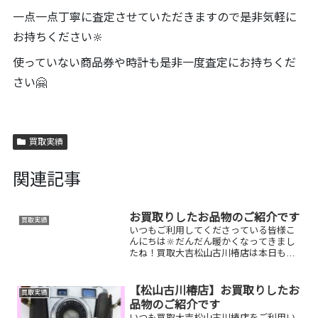
一点一点丁寧に査定させていただきますので是非気軽に
お持ちください🔆
使っていない商品券や時計も是非一度査定にお持ちくだ
さい🤗
買取実績
関連記事
お買取りしたお品物のご紹介です
買取実績
いつもご利用してくださっている皆様こ
んにちは🔆だんだん暖かくなってきまし
たね！買取大吉松山古川椿店は本日も元
気に営業しております🫡お買取りしたお
品物のご紹介です。 お家で眠っているお
品物はございませんか？そのお品物ぜ
【松山古川椿店】お買取りしたお
買取実績
ひ！買取大吉松山古川椿店...
品物のご紹介です
いつも買取大吉松山古川椿店をご利用い