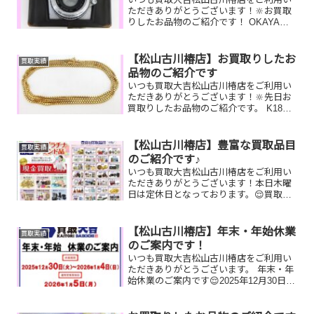
ただきありがとうございます！🔆お買取
りしたお品物のご紹介です！ OKAYA
カメラ／ルイヴィトンポルトフォイユサ
ラ／酒井田柿右衛門壺お家で眠っている
お品物はございませんか？そのお品物ぜ
【松山古川椿店】お買取りしたお
買取実績
ひ！買取大吉松山古川...
品物のご紹介です
いつも買取大吉松山古川椿店をご利用い
ただきありがとうございます！🔆先日お
買取りしたお品物のご紹介です。 K18ネ
ックレス／Canonカメラ／ルイヴィト
ン スピーディお家で眠っているお品物
はございませんか？そのお品物ぜひ！買
【松山古川椿店】豊富な買取品目
買取実績
取大吉松山古川椿店...
のご紹介です♪
いつも買取大吉松山古川椿店をご利用い
ただきありがとうございます！本日木曜
日は定休日となっております。😌買取大
吉松山古川椿店はお買取り品目が豊富で
す！🥰ブランド品、貴金属、ジュエリ
ー、時計etc.はもちろん、他店で断られ
【松山古川椿店】年末・年始休業
買取実績
たものや、片手でお持ち...
のご案内です！
いつも買取大吉松山古川椿店をご利用い
ただきありがとうございます。 年末・年
始休業のご案内です😌2025年12月30日
(火)～2026年1月4日(日)まで休業とさせて
いただきます。 2026年1月5日(月)から通