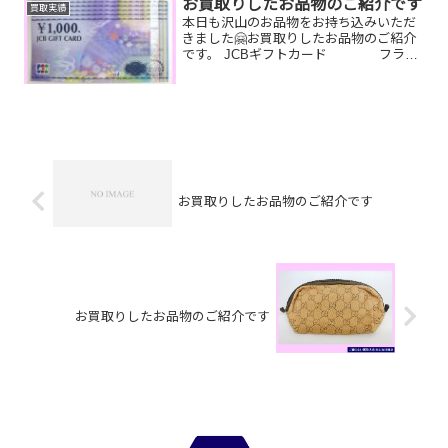
常営業させていただきます。 来...
お買取りしたお品物のご紹介です
買取実績
本日も沢山のお品物をお持ち込みいただ
きました🤗お買取りしたお品物のご紹介
です。 JCBギフトカード フラン
クミュラー時計 スマートフォンずっ
と使って壊れてしまった時計やベルトが
ちぎれてしまった時計、なかなか使う機
会がない商品券、片付...
お買取りしたお品物のご紹介です
お買取りしたお品物のご紹介です