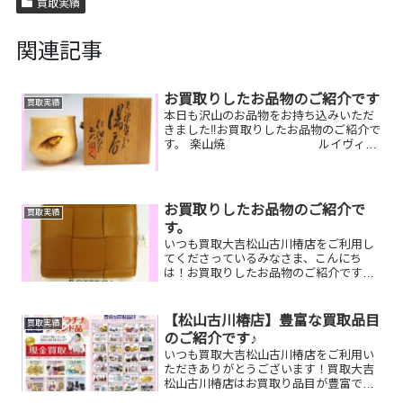
買取実績
関連記事
お買取りしたお品物のご紹介です
買取実績
本日も沢山のお品物をお持ち込みいただ
きました‼️お買取りしたお品物のご紹介で
す。 楽山焼 ルイヴィト
ン 財布 JCBギフトカード実家を片
付けていたら出てきた！と骨董品やずっ
と使っていない財布や貰ったけど使って
いない商品券をま...
お買取りしたお品物のご紹介で
買取実績
す。
いつも買取大吉松山古川椿店をご利用し
てくださっているみなさま、こんにち
は！お買取りしたお品物のご紹介です☆
彡 お家で眠っているお品物がございまし
たらぜひ、お査定させてください！そし
て！現在イベント開催中です(^^♪11,500
【松山古川椿店】豊富な買取品目
買取実績
円以上ご成約の...
のご紹介です♪
いつも買取大吉松山古川椿店をご利用い
ただきありがとうございます！買取大吉
松山古川椿店はお買取り品目が豊富で
す！🥰ブランド品、貴金属、ジュエリ