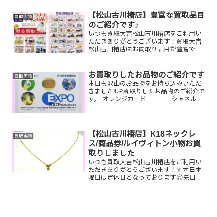
ー、時計etc.はもちろん、他店で断られ
たものや、片手でお持ちいただけるもの
【松山古川椿店】豊富な買取品目
買取実績
ならお買取りできるお品が...
のご紹介です♪
いつも買取大吉松山古川椿店をご利用い
ただきありがとうございます！買取大吉
松山古川椿店はお買取り品目が豊富で
す！🥰ブランド品、貴金属、ジュエリ
ー、時計etc.はもちろん、他店で断られ
たものや、片手でお持ちいただけるもの
お買取りしたお品物のご紹介です
買取実績
ならお買取りできるお品が...
本日も沢山のお品物をお持ち込みいただ
きました‼️お買取りしたお品物のご紹介で
す。 オレンジカード シャネル
ネックレス 銀杯今はも使っていない
バッグや実家のお片付けで出てきたブラ
ンドジュエリー、商品券など一点一点丁
寧に査定させていた...
【松山古川椿店】K18ネックレ
買取実績
ス/商品券/ルイヴィトン小物お買
取りしました
いつも買取大吉松山古川椿店をご利用い
ただきありがとうございます！🔆本日木
曜日は定休日となっております😌先日お
買取りしたお品物のご紹介です。 K18
ネックレス/全国百貨店共通商品券/ルイ
ヴィトン ミュルティクレお家で眠って
いるお品物はござい...