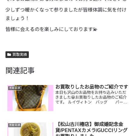
少しずつ暖かくなって参りましたが皆様体調に気を付け
ましょう！
皆様に会えるのを楽しみにしております💫
買取実績
関連記事
お買取りしたお品物のご紹介です
買取実績
本日も沢山のお品物をお持ち込みいただ
きました😁お買取りしたお品物のご紹介
です。 ルイヴィトン バッグ パール
ネックレス セリーヌ 財布ルイヴィ
トンのヌメ革がやけてしまっていたり持
ち手がちぎれてしまっているものでも大
丈夫です！お家に眠って...
【松山古川椿店】御成婚記念金
買取実績
貨/PENTAXカメラ/GUCCIリング