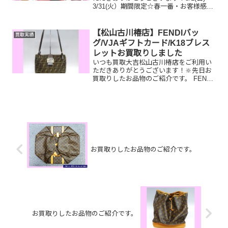
3/31(火）期間限定☆春一番・お客様感謝
フェアとしまして現金が当たる！いいご
えん★ガチャ抽選会開催中です！🥰
11,500円以上ご成約のお客様限定でご参
【松山古川椿店】FENDIバッ
買取実績
加いただけ...
グ/VJAギフトカード/K18ブレス
レットお買取りしました
いつも買取大吉松山古川椿店をご利用い
ただきありがとうございます！🔆先日お
買取りしたお品物のご紹介です。 FENDI
ショルダーバッグ/VJAギフトカード/K18
ブレスレットお家で眠っているお品物は
ございませんか？ぜひ買取大吉松山古川
椿店にお査...
お買取りしたお品物のご紹介です。
お買取りしたお品物のご紹介です。