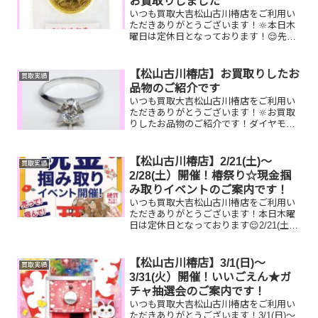
お買取りしました
いつも買取大吉松山古川椿店をご利用い
ただきありがとうございます！🔆本日木
曜日は定休日となっております！😌先日
お買取りしたお品物のご紹介です。 御成
婚記念金貨/PENTAXカメラ/GUCCIリン
グお家で眠っているお品物はございませ
【松山古川椿店】お買取りしたお
買取実績
んか？ぜひ買...
品物のご紹介です
いつも買取大吉松山古川椿店をご利用い
ただきありがとうございます！🔆お買取
りしたお品物のご紹介です！ダイヤモン
ドリング、ロレックス腕時計、ゴールド
ネックレスお家で眠っているお品物はご
ざいませんか？そのお品物ぜひ！買取大
【松山古川椿店】2/21(土)～
買取実績
吉松山古川椿店にお査定さ...
2/28(土）開催！椿祭り☆現金掴
み取りイベントのご案内です！
いつも買取大吉松山古川椿店をご利用い
ただきありがとうございます！本日木曜
日は定休日となっております😌2/21(土)
～2/28(土)期間限定☆椿祭り☆いいご縁フ
ェアとしまして、現金掴み取りイベント
を開催中です！🥰11,500円以上ご成約の
【松山古川椿店】3/1(日)～
買取実績
お客...
3/31(火）開催！いいごえん★ガ
チャ抽選会のご案内です！
いつも買取大吉松山古川椿店をご利用い
ただきありがとうございます！3/1(日)～