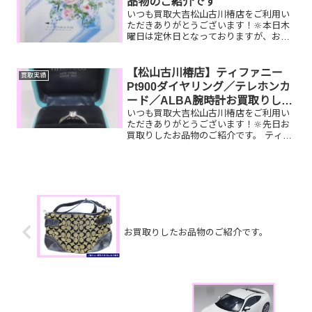
品物のご紹介です
いつも買取大吉松山古川椿店をご利用い
ただきありがとうございます！🔆本日木
曜日は定休日となっておりますが、お買
取りしたお品物のご紹介です！ お家で眠
っているお品物はございませんか？その
お品物ぜひ！買取大吉松山古川椿店にお
【松山古川椿店】ティファニー
買取実績
査定させてください！🤗...
Pt900ダイヤリング／テレホンカ
ード／ALBA腕時計お買取りしま
いつも買取大吉松山古川椿店をご利用い
した！
ただきありがとうございます！🔆先日お
買取りしたお品物のご紹介です。 ティフ
ァニーPt900ダイヤリング／テレホンカ
ード／ALBA腕時計お家で眠っているお
品物はございませんか？そのお品物ぜ
ひ！買取大吉松山古...
お買取りしたお品物のご紹介です。