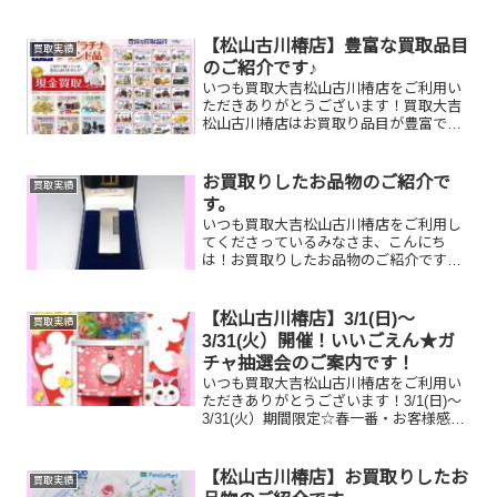
彡 動いていなくても、使用感があっても
大丈夫です‼お家で眠っているお品物がご
ざいましたらぜひ、お査定させてくださ
【松山古川椿店】豊富な買取品目
買取実績
い！そして！現在イベン...
のご紹介です♪
いつも買取大吉松山古川椿店をご利用い
ただきありがとうございます！買取大吉
松山古川椿店はお買取り品目が豊富で
す！🥰ブランド品、貴金属、ジュエリ
ー、時計etc.はもちろん、他店で断られ
たものや、片手でお持ちいただけるもの
お買取りしたお品物のご紹介で
買取実績
ならお買取りできるお品が...
す。
いつも買取大吉松山古川椿店をご利用し
てくださっているみなさま、こんにち
は！お買取りしたお品物のご紹介です☆
彡 お家で眠っているお品物がございまし
たらぜひ、お査定させてください！そし
て！現在イベント開催中です(^^♪11,500
【松山古川椿店】3/1(日)～
買取実績
円以上ご成約の...
3/31(火）開催！いいごえん★ガ
チャ抽選会のご案内です！
いつも買取大吉松山古川椿店をご利用い
ただきありがとうございます！3/1(日)～
3/31(火）期間限定☆春一番・お客様感謝
フェアとしまして現金が当たる！いいご
えん★ガチャ抽選会開催中です！🥰
11,500円以上ご成約のお客様限定でご参
【松山古川椿店】お買取りしたお
買取実績
加いただけ...